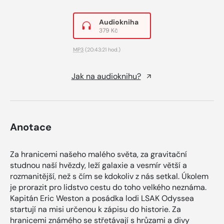
Audiokniha
379 Kč
MP3
(20:43:21 hod.)
Jak na audioknihu?
Anotace
Za hranicemi našeho malého světa, za gravitační
studnou naší hvězdy, leží galaxie a vesmír větší a
rozmanitější, než s čím se kdokoliv z nás setkal. Úkolem
je prorazit pro lidstvo cestu do toho velkého neznáma.
Kapitán Eric Weston a posádka lodi LSAK Odyssea
startují na misi určenou k zápisu do historie. Za
hranicemi známého se střetávají s hrůzami a divy