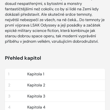
dosud nespatřenými, s bytostmi a monstry
fantastičtějšími než cokoliv, co by si lidé na Zemi kdy
dokázali představit. Ale skutečné srdce temnoty,
největší nebezpečí ze všech, na ně čeká... Do temnoty je
první výprava LSAK Odyssey a její posádky a začátek
epické military science fiction, která kombinuje jak
starou dobrou space operu, tak moderní vyprávění
příběhu v jednom velkém, vzrušujícím dobrodružství.
Přehled kapitol
1
Kapitola 1
2
Kapitola 2
3
Kapitola 3
4
Kapitola 4