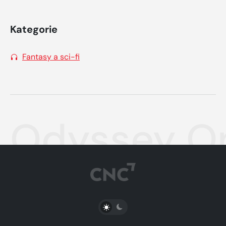
Kategorie
Fantasy a sci-fi
Odyssey On
PŘEPNOUT SVĚTLÝ/TMAVÝ REŽIM