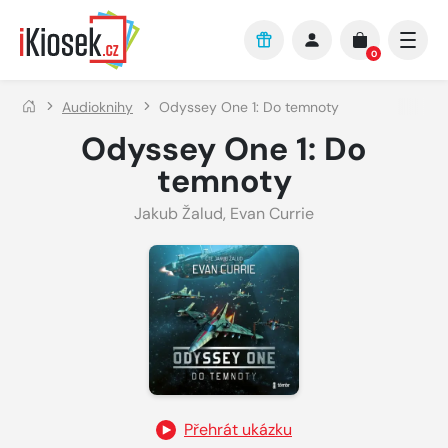
Přejít na hlavní obsah
0
Audioknihy
Odyssey One 1: Do temnoty
Odyssey One 1: Do
temnoty
Jakub Žalud
,
Evan Currie
Přehrát ukázku