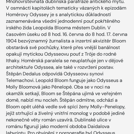
Mnohovrstevnatá dublinská parafráze antického mýtu.
V osmnácti kapitolách tematicky vázaných k epizodám
Homérovy Odyssey je s analytickou důkladností
zaznamenávána všední jednodenní pouť pokřtěného
irského žida Leopolda Blooma městem Dublin. V
časovém úseku od 8 hod. 16. června do 8 hod. 17. června
1904 bezvýznamný žurnalista a inzertní akvizitér Bloom
obstarává své pochůzky, které přes vnější banálnost
opakují mytickou Odysseovu pouť z Tróje do rodné
Ithaky. Homérská paralela se neuplatňuje jen v dějové
architektuře Odyssea, ale také v rozvržení postav.
Štěpán Dedalus odpovídá Odysseovu synovi
Telemachovi. Leopold Bloom funguje jako Odysseus a
Molly Bloomová jako Pénelopé. Oba se v noci na
okamžik setkají, Bloom se Štěpána ujímá ve veřejném
domě, nabízí mu nocleh. Štěpán odmítne, odchází a
Bloom opět uléhá vedle své spící ženy Molly-Penelopy,
jejíž strhující a živelný vnitřní monolog v podobě jediné
nekonečné věty román uzavírá. Dublinské ulice v
románu figurují jako moderní obdoba Daidalova
labyrintu. Pro obvinění z pornografie byl Odysseus