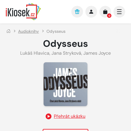
Přejít na hlavní obsah
0
Audioknihy
Odysseus
Odysseus
Lukáš Hlavica
,
Jana Stryková
,
James Joyce
Přehrát ukázku