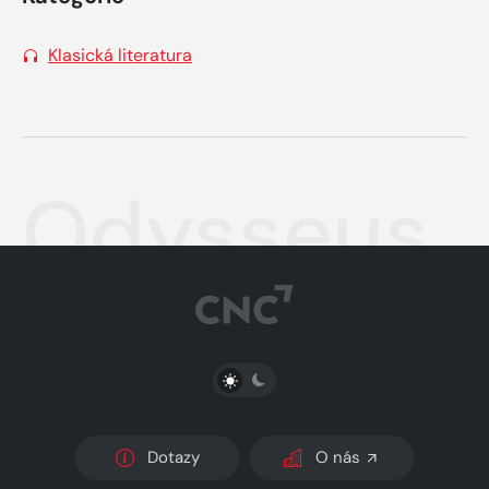
Klasická literatura
Odysseus
PŘEPNOUT SVĚTLÝ/TMAVÝ REŽIM
Dotazy
O nás