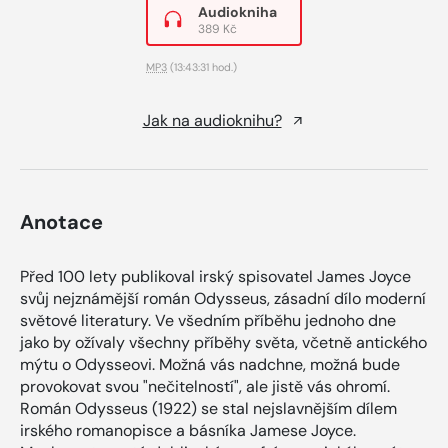
Audiokniha
389 Kč
MP3
(13:43:31 hod.)
Jak na audioknihu?
Anotace
Před 100 lety publikoval irský spisovatel James Joyce
svůj nejznámější román Odysseus, zásadní dílo moderní
světové literatury. Ve všedním příběhu jednoho dne
jako by ožívaly všechny příběhy světa, včetně antického
mýtu o Odysseovi. Možná vás nadchne, možná bude
provokovat svou "nečitelností", ale jistě vás ohromí.
Román Odysseus (1922) se stal nejslavnějším dílem
irského romanopisce a básníka Jamese Joyce.