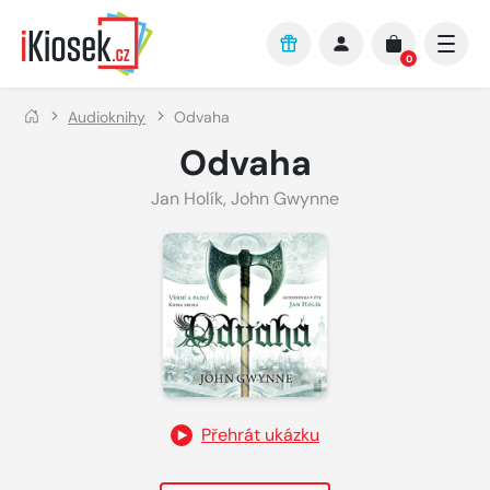
Přejít na hlavní obsah
0
Audioknihy
Odvaha
Odvaha
Jan Holík
,
John Gwynne
Přehrát ukázku