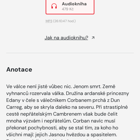
Audiokniha
479 Kč
MP3
(26:10:47 hod.)
Jak na audioknihu?
Anotace
Ve válce není jisté vůbec nic. Jenom smrt. Země
vyhnanců rozervala válka. Družina ardanské princezny
Edany v čele s válečníkem Corbanem prchá z Dun
Carreg, aby se skryla daleko na severu. Při strastiplné
cestě nepřátelským Cambrenem však bude čelit
mnoha výzvám i nepřátelům. Corban navíc musí
překonat pochybnosti, aby se stal tím, za koho ho
všichni mají: jejich Jasnou hvězdou a spasitelem.