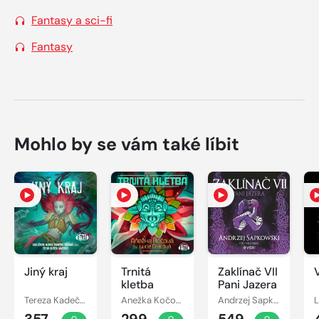
Fantasy a sci-fi
Fantasy
Mohlo by se vám také líbit
Jiný kraj
Trnitá
Zaklínač VII
kletba
Pani Jazera
Tereza Kadečková, Tereza Matoušková
Anežka Kočová
Andrzej Sapkowski