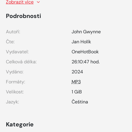
Zobrazit více
Podrobnosti
Autoři:
John Gwynne
Čte:
Jan Holík
Vydavatel:
OneHotBook
Celková délka:
26:10:47 hod.
Vydáno:
2024
Formáty:
MP3
Velikost:
1 GiB
Jazyk:
Čeština
Kategorie