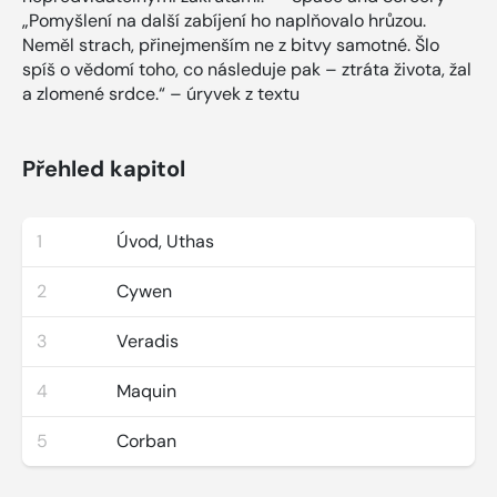
„Pomyšlení na další zabíjení ho naplňovalo hrůzou.
Neměl strach, přinejmenším ne z bitvy samotné. Šlo
spíš o vědomí toho, co následuje pak – ztráta života, žal
a zlomené srdce.“ – úryvek z textu
Přehled kapitol
1
Úvod, Uthas
2
Cywen
3
Veradis
4
Maquin
5
Corban