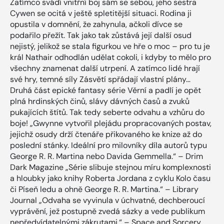
Zatímco svádí vnitřní boj sám se sebou, jeho sestra
Cywen se ocitá v ještě spletitější situaci. Rodina ji
opustila v domnění, že zahynula, ačkoli dívce se
podařilo přežít. Tak jako tak zůstává její další osud
nejistý, jelikož se stala figurkou ve hře o moc – pro tu je
král Nathair odhodlán udělat cokoli, i kdyby to mělo pro
všechny znamenat další utrpení. A zatímco lidé hrají
své hry, temné síly Zásvětí spřádají vlastní plány…
Druhá část epické fantasy série Věrní a padlí je opět
plná hrdinských činů, slávy dávných časů a zvuků
pukajících štítů. Tak tedy seberte odvahu a vzhůru do
boje! „Gwynne vytvořil plejádu propracovaných postav,
jejichž osudy drží čtenáře přikovaného ke knize až do
poslední stánky. Ideální pro milovníky díla autorů typu
George R. R. Martina nebo Davida Gemmella.“ – Drim
Dark Magazine „Série slibuje stejnou míru komplexnosti
a hloubky jako knihy Roberta Jordana z cyklu Kolo času
či Píseň ledu a ohně George R. R. Martina.“ – Library
Journal „Odvaha se vyvinula v úchvatné, dechberoucí
vyprávění, jež postupně zvedá sázky a vede publikum
nepředvídatelnými zákrutami.“ – Space and Sorcery