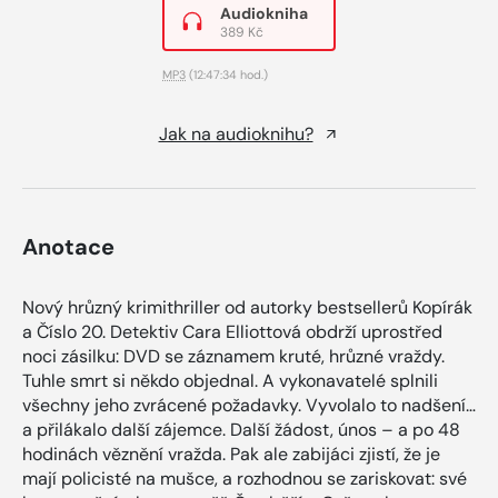
Audiokniha
389 Kč
MP3
(12:47:34 hod.)
Jak na audioknihu?
Anotace
Nový hrůzný krimithriller od autorky bestsellerů Kopírák
a Číslo 20. Detektiv Cara Elliottová obdrží uprostřed
noci zásilku: DVD se záznamem kruté, hrůzné vraždy.
Tuhle smrt si někdo objednal. A vykonavatelé splnili
všechny jeho zvrácené požadavky. Vyvolalo to nadšení…
a přilákalo další zájemce. Další žádost, únos – a po 48
hodinách věznění vražda. Pak ale zabijáci zjistí, že je
mají policisté na mušce, a rozhodnou se zariskovat: své