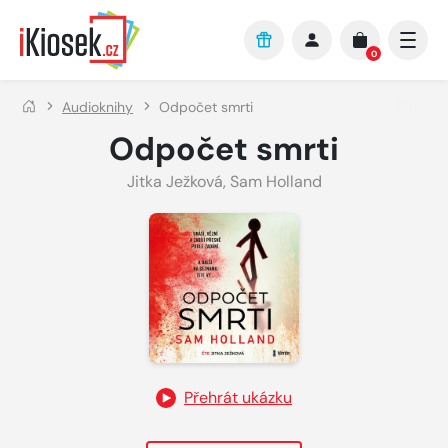
Přejít na hlavní obsah
0
Audioknihy
Odpočet smrti
Odpočet smrti
Jitka Ježková
,
Sam Holland
Přehrát ukázku