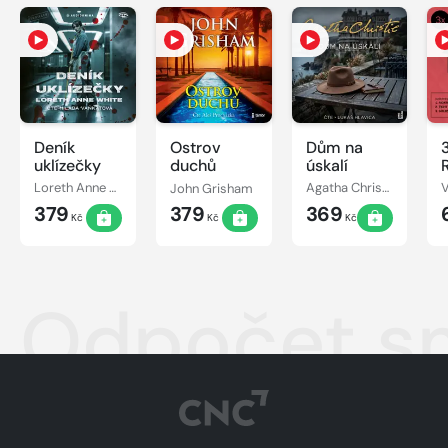
Deník
Ostrov
Dům na
uklízečky
duchů
úskalí
Loreth Anne White
John Grisham
Agatha Christie
379
379
369
Kč
Kč
Kč
Odpočet sm