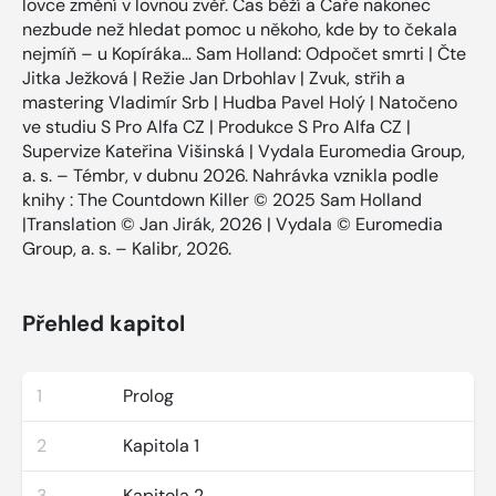
lovce změní v lovnou zvěř. Čas běží a Caře nakonec
nezbude než hledat pomoc u někoho, kde by to čekala
nejmíň – u Kopíráka… Sam Holland: Odpočet smrti | Čte
Jitka Ježková | Režie Jan Drbohlav | Zvuk, střih a
mastering Vladimír Srb | Hudba Pavel Holý | Natočeno
ve studiu S Pro Alfa CZ | Produkce S Pro Alfa CZ |
Supervize Kateřina Višinská | Vydala Euromedia Group,
a. s. – Témbr, v dubnu 2026. Nahrávka vznikla podle
knihy : The Countdown Killer © 2025 Sam Holland
|Translation © Jan Jirák, 2026 | Vydala © Euromedia
Group, a. s. – Kalibr, 2026.
Přehled kapitol
1
Prolog
2
Kapitola 1
3
Kapitola 2