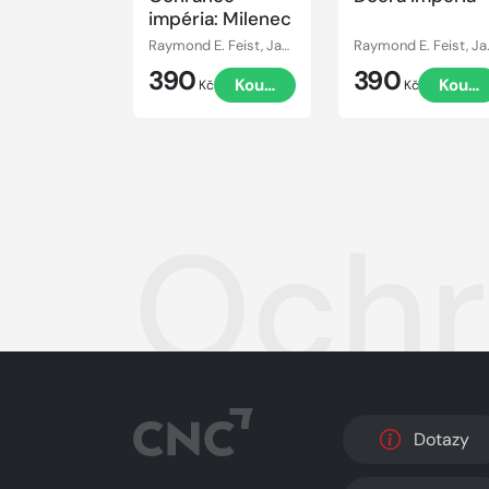
impéria: Milenec
Raymond E. Feist, Janny Wurst
Raymond E.
390
390
Koupit
Koupi
Kč
Kč
Ochr
Dotazy