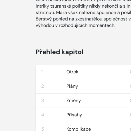
Intriky tsuranské politiky nikdy nekončí a sil
střetnutí. Mara však nalezne spojence a posil
čerstvý pohled na zkostnatělou společnost v
výhodou v rozhodujících momentech.
Přehled kapitol
1
Otrok
2
Plány
3
Změny
4
Přísahy
5
Komplikace