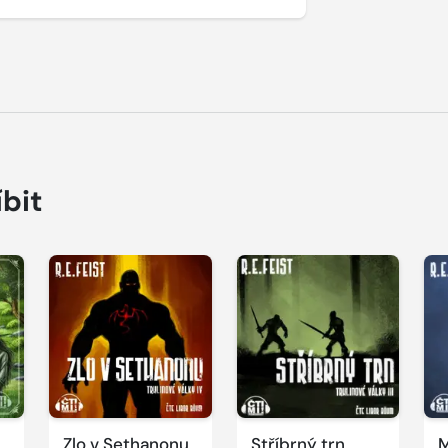
íbit
Přehrát
Přehrát
P
ukázku
ukázku
u
Zlo v Sethanonu
Stříbrný trn
M