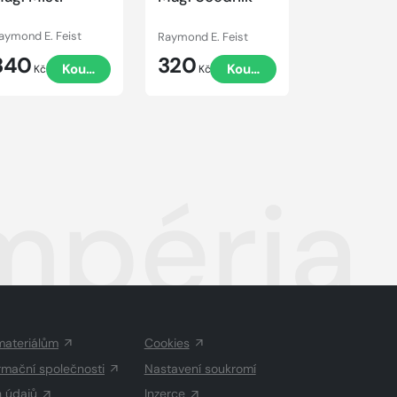
aymond E. Feist
Raymond E. Feist
340
320
Koupit
Koupit
Kč
Kč
mpéria 
materiálům
Cookies
rmační společnosti
Nastavení soukromí
h údajů
Inzerce