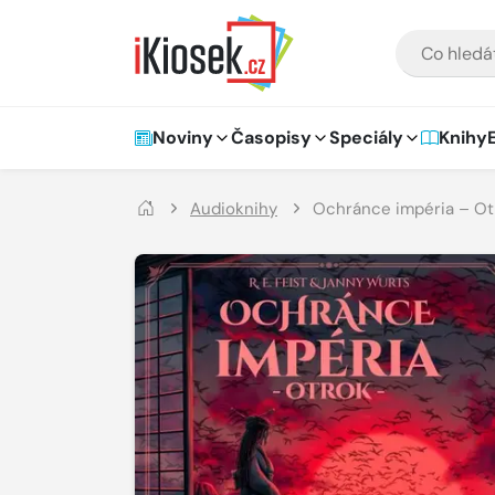
Přejít na hlavní obsah
VYHLEDÁVÁNÍ
Hlavní navigace
Noviny
Časopisy
Speciály
Knihy
Audioknihy
Ochránce impéria – Ot