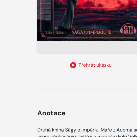
Přehrát ukázku
Anotace
Druhá kniha Ságy o impériu. Maře z Acoma se
všem očekáváním zvítězila v prvním kole Vel