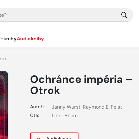
E-knihy
Audioknihy
rok
Ochránce impéria –
Otrok
Autoři:
Janny Wurst
,
Raymond E. Feist
Čte:
Libor Böhm
Audiokniha