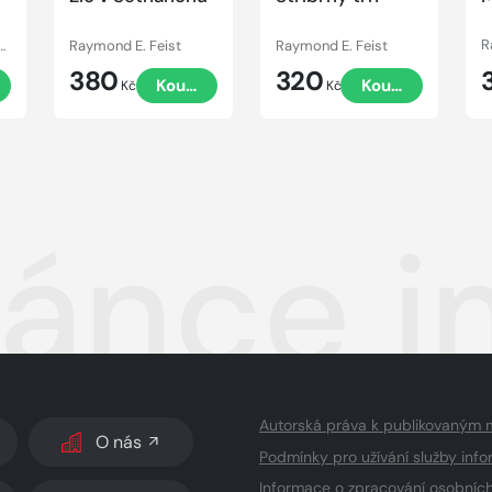
 Feist, Janny Wurts
Raymond E. Feist
Raymond E. Feist
R
380
320
t
Koupit
Koupit
Kč
Kč
ánce i
Autorská práva k publikovaným 
O nás
Podmínky pro užívání služby info
Informace o zpracování osobníc