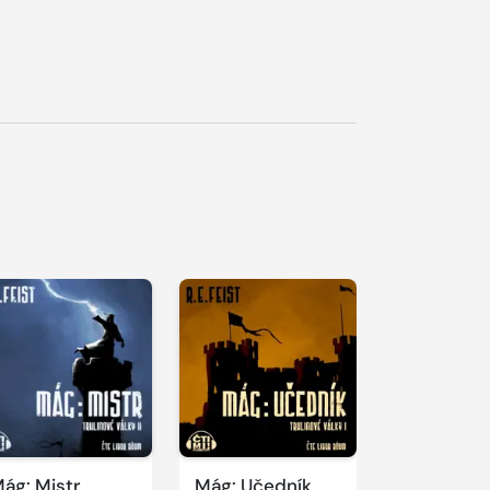
řehrát
kázku
ág: Mistr
Mág: Učedník