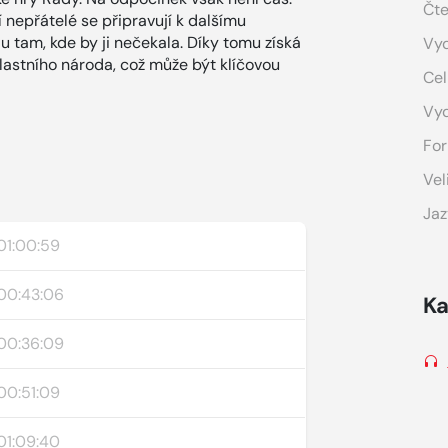
Čte
ní nepřátelé se připravují k dalšímu
u tam, kde by ji nečekala. Díky tomu získá
Vyd
lastního národa, což může být klíčovou
Cel
Vy
For
Vel
Jaz
01:00:59
00:43:06
Ka
00:36:09
00:51:09
01:09:40