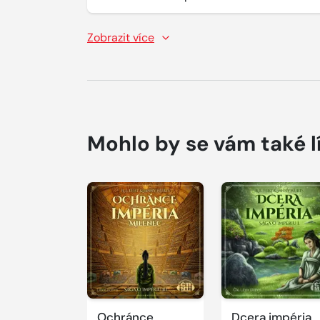
Zobrazit více
Mohlo by se vám také l
Přehrát
Přehrát
ukázku
ukázku
Ochránce
Dcera impéria