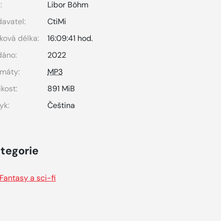
:
Libor Böhm
avatel:
CtiMi
ková délka:
16:09:41 hod.
dáno:
2022
máty:
MP3
ikost:
891 MiB
yk:
Čeština
tegorie
Fantasy a sci-fi