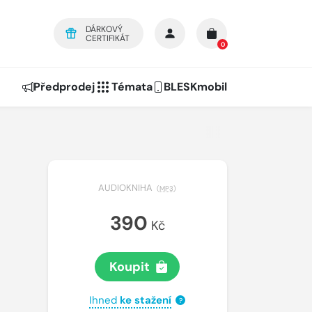
DÁRKOVÝ
CERTIFIKÁT
0
Předprodej
Témata
BLESKmobil
AUDIOKNIHA
(
MP3
)
390
Kč
Koupit
Ihned
ke stažení
?