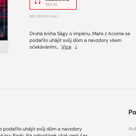
390 Kč
MP3
(16:09:41 hod.)
Druhá kniha Ságy o impériu. Maře z Acoma se
podařilo uhájit svůj dům a navzdory všem
očekáváním...
Více
Po
Aut
 podařilo uhájit svůj dům a navzdory
ké hry Rady. Na odpočinek však není čas.