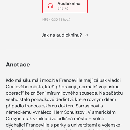
Audiokniha
348 Kč
MP3
(10:30:43 hod.)
Jak na audioknihu?
Anotace
Kdo má sílu, má i moc.Na Franceville mají zálusk vládci
Ocelového města, kteří připravují „normální vojenskou
operaci“ ke zničení mírumilovného souseda. Na začátku
všeho stálo pohádkové dědictví, které rovným dílem
připadlo francouzskému doktoru Sarrasinovi a
německému vynálezci Herr Schultzovi. V americkém
Oregonu tak vznikla dvě odlišná města – volně
dýchající Franceville s parky a univerzitami a vojensko-