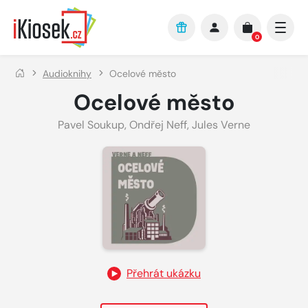
Přejít na hlavní obsah
0
Audioknihy
Ocelové město
Ocelové město
Pavel Soukup
,
Ondřej Neff
,
Jules Verne
Přehrát ukázku