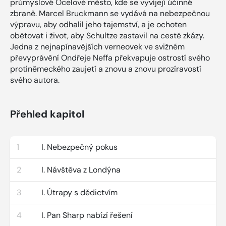
průmyslové Ocelové město, kde se vyvíjejí účinné
zbraně. Marcel Bruckmann se vydává na nebezpečnou
výpravu, aby odhalil jeho tajemství, a je ochoten
obětovat i život, aby Schultze zastavil na cestě zkázy.
Jedna z nejnapínavějších verneovek ve svižném
převyprávění Ondřeje Neffa překvapuje ostrostí svého
protiněmeckého zaujetí a znovu a znovu prozíravostí
svého autora.
Přehled kapitol
1
I. Nebezpečný pokus
2
I. Návštěva z Londýna
3
I. Útrapy s dědictvím
4
I. Pan Sharp nabízí řešení