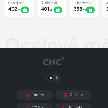
Ondřej Neff
Ondřej Neff
Jules Verne, Ondřej Neff
402
401
358
Kč
Kč
Kč
Ocelové m
PŘEPNOUT SVĚTLÝ/TMAVÝ REŽIM
Dotazy
O nás
VOP
Kontakty