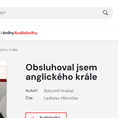
E-knihy
Audioknihy
kého krále
Obsluhoval jsem
anglického krále
Autoři:
Bohumil Hrabal
Čte:
Ladislav Mrkvička
Audiokniha