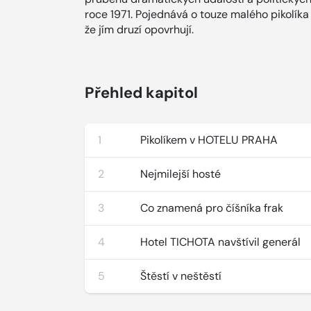
roce 1971. Pojednává o touze malého pikolíka 
že jím druzí opovrhují.
Přehled kapitol
1
Pikolíkem v HOTELU PRAHA
2
Nejmilejší hosté
3
Co znamená pro číšníka frak
4
Hotel TICHOTA navštívil generál
5
Štěstí v neštěstí