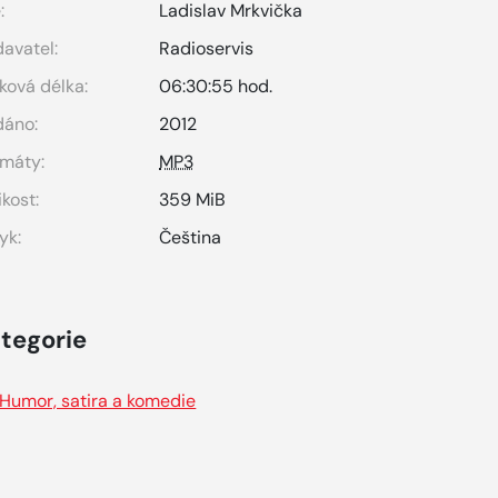
:
Ladislav Mrkvička
avatel:
Radioservis
ková délka:
06:30:55 hod.
dáno:
2012
máty:
MP3
ikost:
359 MiB
yk:
Čeština
tegorie
Humor, satira a komedie