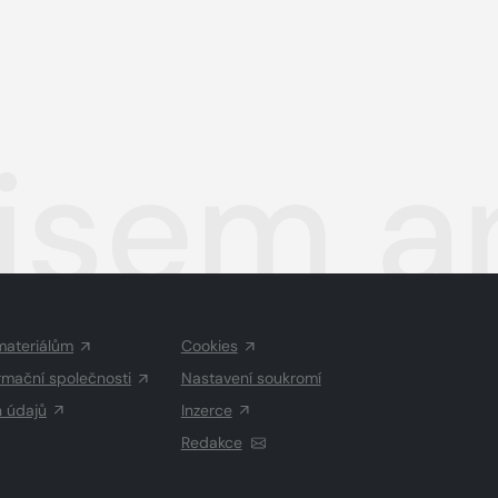
jsem an
materiálům
Cookies
rmační společnosti
Nastavení soukromí
h údajů
Inzerce
Redakce