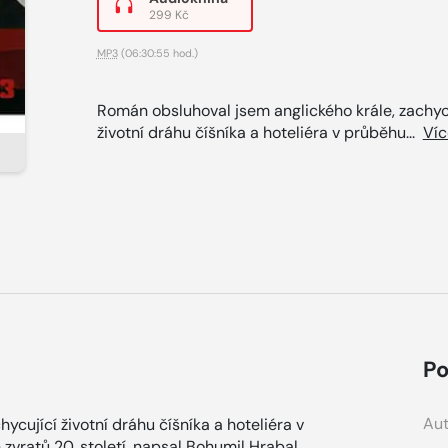
299 Kč
MP3
(06:30:55 hod.)
Román obsluhoval jsem anglického krále, zachyc
životní dráhu číšníka a hoteliéra v průběhu...
Víc
Po
Aut
cující životní dráhu číšníka a hoteliéra v
zvratů 20. století, napsal Bohumil Hrabal