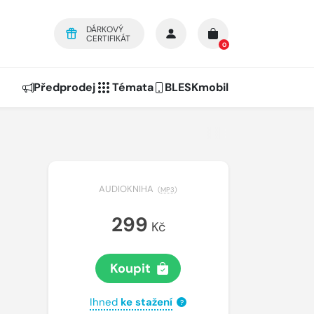
DÁRKOVÝ
CERTIFIKÁT
0
Předprodej
Témata
BLESKmobil
AUDIOKNIHA
(
MP3
)
299
Kč
Koupit
Ihned
ke stažení
?