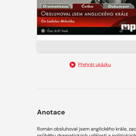
Přehrát ukázku
Anotace
Román obsluhoval jsem anglického krále, zachy
průběhu dramatických událostí a politických 