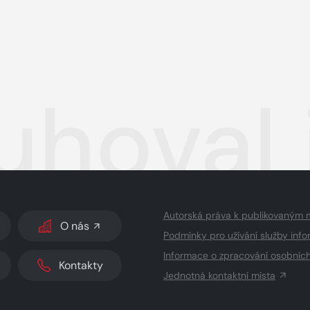
uhoval 
Autorská práva k publikovaným 
O nás
Podmínky pro užívání služby info
Informace o zpracování osobníc
Kontakty
Jednotná kontaktní místa