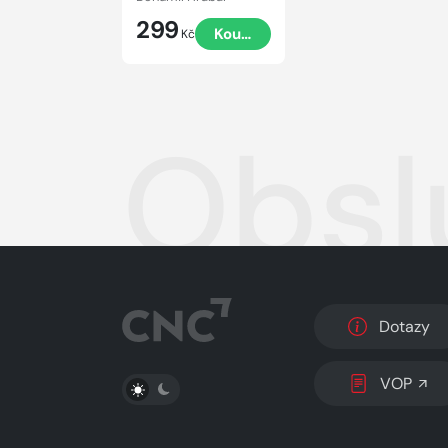
299
Koupit
Kč
Obsl
Dotazy
PŘEPNOUT SVĚTLÝ/TMAVÝ REŽIM
VOP