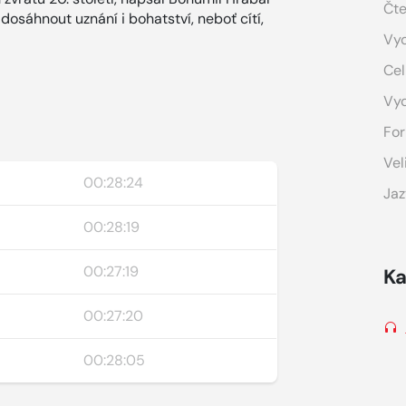
Čte
dosáhnout uznání i bohatství, neboť cítí,
Vyd
Cel
Vy
For
Vel
00:28:24
Jaz
00:28:19
00:27:19
Ka
00:27:20
00:28:05