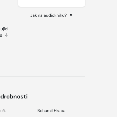
Jak na audioknihu?
ující
e
drobnosti
oři:
Bohumil Hrabal