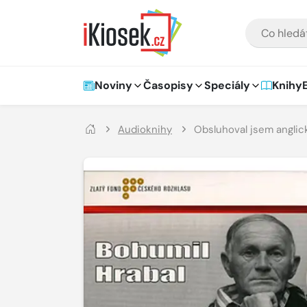
Přejít na hlavní obsah
VYHLEDÁVÁNÍ
Hlavní navigace
Noviny
Časopisy
Speciály
Knihy
Audioknihy
Obsluhoval jsem anglic