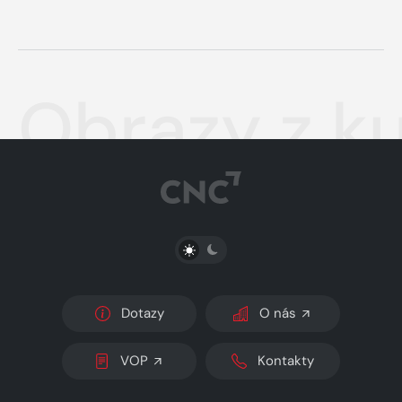
Obrazy z ku
PŘEPNOUT SVĚTLÝ/TMAVÝ REŽIM
Dotazy
O nás
VOP
Kontakty