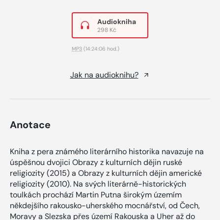
Audiokniha
298 Kč
MP3
(14:24:06 hod.)
Jak na audioknihu?
Anotace
Kniha z pera známého literárního historika navazuje na
úspěšnou dvojici Obrazy z kulturních dějin ruské
religiozity (2015) a Obrazy z kulturních dějin americké
religiozity (2010). Na svých literárně-historických
toulkách prochází Martin Putna širokým územím
někdejšího rakousko-uherského mocnářství, od Čech,
Moravy a Slezska přes území Rakouska a Uher až do