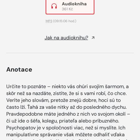
Audiokniha
361 Kč
MP3
(09:15:06 hod.)
Jak na audioknihu?
Anotace
Určite to poznáte – niekto vás ohúri svojím šarmom, a
skôr než sa nazdáte, zistíte, že si s vami robí, čo chce.
Veríte jeho slovám, pretože znejú dobre, hoci sú to
často lži. Ťahá za vaše nitky až do posledného dychu.
Pravdepodobne máte jedného z nich vo svojom okolí –
či už ide o šéfa, kolegu, priateľa alebo príbuzného.
Psychopatov je v spoločnosti viac, než si myslíte. Ich
manipulatívne správanie však môžete odhaliť vďaka