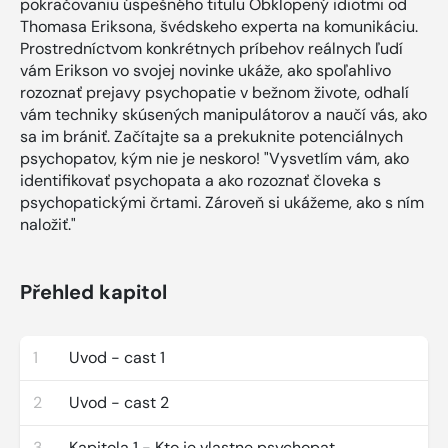
pokračovaniu úspešného titulu Obklopený idiotmi od
Thomasa Eriksona, švédskeho experta na komunikáciu.
Prostredníctvom konkrétnych príbehov reálnych ľudí
vám Erikson vo svojej novinke ukáže, ako spoľahlivo
rozoznať prejavy psychopatie v bežnom živote, odhalí
vám techniky skúsených manipulátorov a naučí vás, ako
sa im brániť. Začítajte sa a prekuknite potenciálnych
psychopatov, kým nie je neskoro! "Vysvetlím vám, ako
identifikovať psychopata a ako rozoznať človeka s
psychopatickými črtami. Zároveň si ukážeme, ako s ním
naložiť."
Přehled kapitol
1
Uvod - cast 1
2
Uvod - cast 2
3
Kapitola 1 - Kto je vlastne psychopat