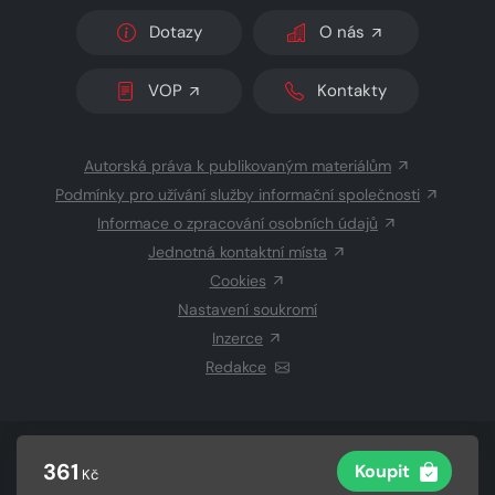
Dotazy
O nás
VOP
Kontakty
Autorská práva k publikovaným materiálům
Podmínky pro užívání služby informační společnosti
Informace o zpracování osobních údajů
Jednotná kontaktní místa
Cookies
Nastavení soukromí
Inzerce
Redakce
© 2026 Copyright
CZECH NEWS CENTER a.s.
a dodavatelé
361
Koupit
Kč
obsahu