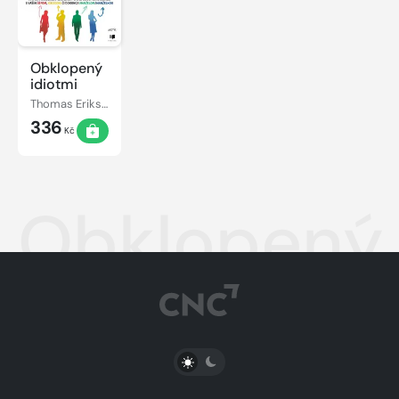
Obklopený
idiotmi
Thomas Erikson
336
Kč
Obklopený
PŘEPNOUT SVĚTLÝ/TMAVÝ REŽIM