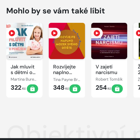
Mohlo by se vám také líbit
Jak mluvit
Rozvíjejte
V zajetí
s dětmi o
naplno
narcismu
penězích
mozek
Martina Burešová
Tina Payne Bryson, Ph.D., Daniel J. Siegel
Robert Tomšík
Ž
svého
322
348
254
dítěte
Kč
Kč
Kč
Objektivní 