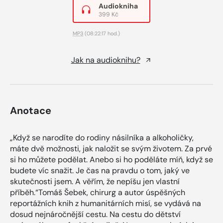
Audiokniha
399 Kč
MP3
(08:22:17 hod.)
Jak na audioknihu?
Anotace
„Když se narodíte do rodiny násilníka a alkoholičky,
máte dvě možnosti, jak naložit se svým životem. Za prvé
si ho můžete podělat. Anebo si ho poděláte míň, když se
budete víc snažit. Je čas na pravdu o tom, jaký ve
skutečnosti jsem. A věřím, že nepíšu jen vlastní
příběh.“Tomáš Šebek, chirurg a autor úspěšných
reportážních knih z humanitárních misí, se vydává na
dosud nejnáročnější cestu. Na cestu do dětství