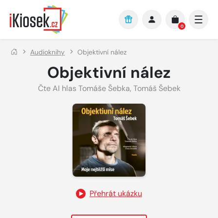
Přejít na hlavní obsah
0
Audioknihy
Objektivní nález
Objektivní nález
Čte AI hlas Tomáše Šebka
,
Tomáš Šebek
Přehrát ukázku