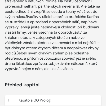
stráveného v nefunkční rodině. Na cestu osobních i
profesních selhání, partnerských nevěr a lží. Ale také na
cestu odhodlání vzepřít se osudu a touhy vzít život do
svých rukou.Rvačky v ulicích starého pražského Karlína
se tu střídají s epizodami z operačních sálů, napínavé
výpravy lemují ještě napínavější okolnosti při budování
vlastní firmy. Jenže všechna ta dobrodružství za
kniplem letadla, v zatopených štolách nebo ve
válečných zónách blednou ve srovnání s misí nejtěžší –
být dobrým otcem čtyřem dětem a neopakovat chyby
rodičů.Šebek svým dravým stylem píše bolestně
otevřenou, a přitom osvobozující zpověď, jež je svého
druhu lékařskou zprávou, „objektivním nálezem“, který
vypovídá nejen o něm, ale i o nás všech.
Přehled kapitol
1
Kapitola 00 Prolog