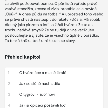
za chvíli potřebovat pomoc. O pár listů vpředu právě
vstává stonožka, zrovna si zívla, protáhla se a povídá:
„Úůů-f! A dnes půjdu na fotbal.“ A uprostřed toho všeho
se právě chystá nastoupit do rakety kvíčala. Má zobák
dlouhý jako pinzeta a letí na žížalí hvězdu. Že to ani
trochu nedává smysl? Že se tu dějí divné věci? Jen
poslouchejte a zjistíte, že je všechno úplně v pořádku.
Ta tenká knížka totiž umí kouzlit se slovy.
Přehled kapitol
1
O hvězdičce a mlsné žirafě
2
Jak se slůně nachladilo
3
O tygrovi Fridolínovi
4
Jak si opičáci postavili loď