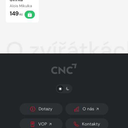
Alois Mikulka
149
Kč
O zvířátká
PŘEPNOUT SVĚTLÝ/TMAVÝ REŽIM
Dotazy
O nás
VOP
Kontakty