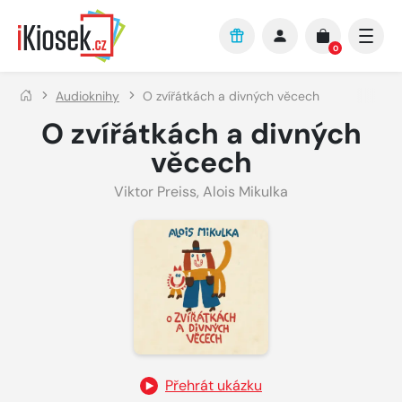
Přejít na hlavní obsah
0
Audioknihy
O zvířátkách a divných věcech
O zvířátkách a divných
věcech
Viktor Preiss
,
Alois Mikulka
Přehrát ukázku