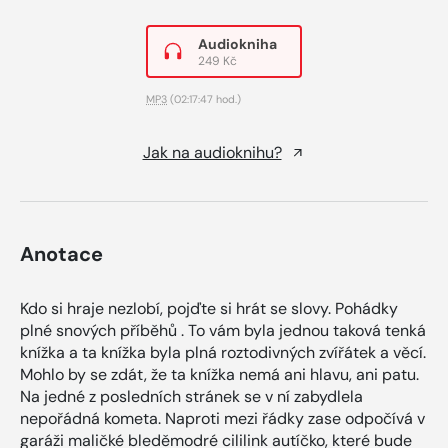
Audiokniha
249 Kč
MP3
(02:17:47 hod.)
Jak na audioknihu?
Anotace
Kdo si hraje nezlobí, pojďte si hrát se slovy. Pohádky
plné snových příběhů . To vám byla jednou taková tenká
knížka a ta knížka byla plná roztodivných zvířátek a věcí.
Mohlo by se zdát, že ta knížka nemá ani hlavu, ani patu.
Na jedné z posledních stránek se v ní zabydlela
nepořádná kometa. Naproti mezi řádky zase odpočívá v
garáži maličké bleděmodré cililink autíčko, které bude