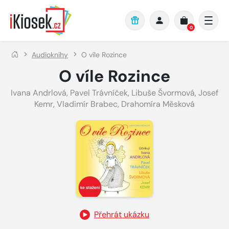
Přejít na hlavní obsah
0
Audioknihy
O víle Rozince
O víle Rozince
Ivana Andrlová
,
Pavel Trávníček
,
Libuše Švormová
,
Josef
Kemr
,
Vladimír Brabec
,
Drahomíra Měsková
Přehrát ukázku