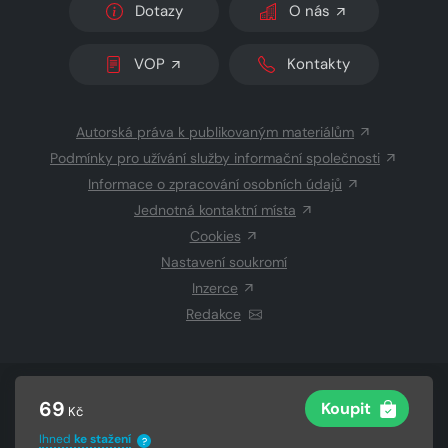
Dotazy
O nás
VOP
Kontakty
Autorská práva k publikovaným materiálům
Podmínky pro užívání služby informační společnosti
Informace o zpracování osobních údajů
Jednotná kontaktní místa
Cookies
Nastavení soukromí
Inzerce
Redakce
© 2026 Copyright
CZECH NEWS CENTER a.s.
a dodavatelé
69
Koupit
Kč
obsahu
Vysázeno
Grand IT s.r.o.
Ihned
ke stažení
?