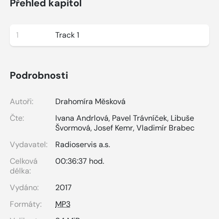
Přehled kapitol
1
Track 1
Podrobnosti
Autoři:
Drahomíra Měsková
Čte:
Ivana Andrlová
,
Pavel Trávníček
,
Libuše
Švormová
,
Josef Kemr
,
Vladimír Brabec
Vydavatel:
Radioservis a.s.
Celková
00:36:37 hod.
délka:
Vydáno:
2017
Formáty:
MP3