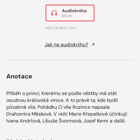
Audiokniha
69 Kč
MP3
(00:36:37 hod.)
Jak na audioknihu?
Anotace
Příběh o princi, kterému se podle věštby má stát
osudnou královská vinice. A to právě ta, kde bydlí
půvabná víla. Pohádku O víle Rozince napsala
Drahomíra Měsková. V režii Marie Křepelkové účinkují:
Ivana Andrlová, Libuše Švormová, Josef Kemr a další.