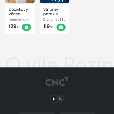
Dožínkový
Stříbrný
věnec
potok a
zářivá
Drahomíra Měsková
Drahomíra Měsková
hvězda
129
119
Kč
Kč
O víle Rozi
PŘEPNOUT SVĚTLÝ/TMAVÝ REŽIM