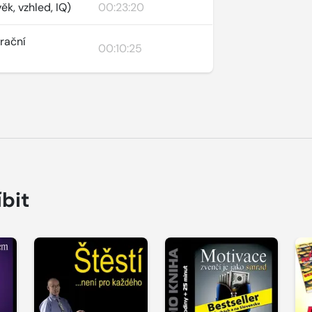
ěk, vzhled, IQ)
00:23:20
trační
00:10:25
íbit
Přehrát
Přehrát
P
ukázku
ukázku
u