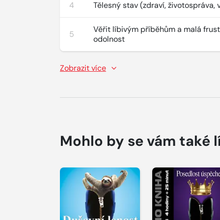
4
Tělesný stav (zdraví, životospráva, v
Věřit líbivým příběhům a malá frus
5
odolnost
Zobrazit více
Mohlo by se vám také l
Přehrát
Přehrát
ukázku
ukázku