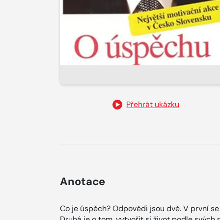
Přehrát ukázku
Anotace
Co je úspěch? Odpovědi jsou dvě. V první s
Druhá je o tom, vytvořit si život podle svý