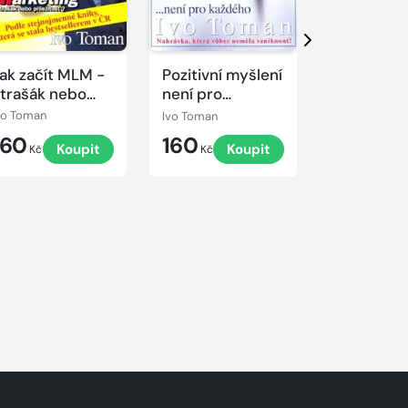
Přehrát
Přehrát
ukázku
ukázku
Další
ak začít MLM -
Pozitivní myšlení
Proč jen 5%
trašák nebo
není pro
uspěje
říležitost?
každého
vo Toman
Ivo Toman
Ivo Toman
160
160
160
Koupit
Koupit
K
Kč
Kč
Kč