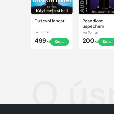
Duševní lenost
Posedlost
úspěchem
Ivo Toman
Ivo Toman
499
200
Koupit
Koupi
Kč
Kč
O ús