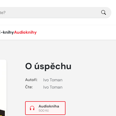
E-knihy
Audioknihy
O úspěchu
Autoři:
Ivo Toman
Čte:
Ivo Toman
Audiokniha
500 Kč