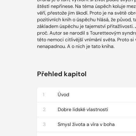
štěstí nepřinese. Na téma úspěch koluje mezi
věří, přestože jim škodí. Proto je na světě o
pozitivních knih o úspěchu hlásá, že původ, t
základem úspěchu je tajemství přitažlivosti. J
proč. Autor se narodil s Touretteovým sy
této nemoci citlivější vnímání světa. Proto si 
nenapadnou. A o nich je tato kniha.
Přehled kapitol
1
Úvod
2
Dobre lidské vlastnosti
3
Smysl života a víra v boha