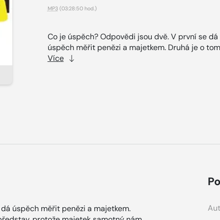
MP3
(03:28:50 hod.)
Co je úspěch? Odpovědi jsou dvě. V první se dá
úspěch měřit penězi a majetkem. Druhá je o tom,
Více
Po
Aut
e dá úspěch měřit penězi a majetkem.
ch představ, protože majetek samotný nám