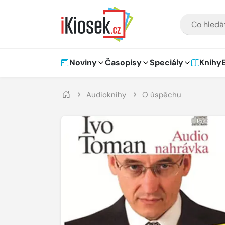
Přejít na hlavní obsah
VYHLEDÁVÁNÍ
Hlavní navigace
Noviny
Časopisy
Speciály
Knihy
Audioknihy
O úspěchu