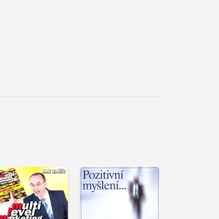
řehrát
kázku