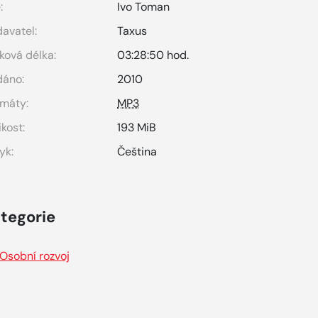
:
Ivo Toman
avatel:
Taxus
ková délka:
03:28:50 hod.
dáno:
2010
máty:
MP3
ikost:
193 MiB
yk:
Čeština
tegorie
Osobní rozvoj