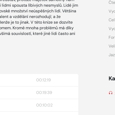
Čte
 lidmi spousta líbivých nesmyslů. Lidé jim
brovské množství neúspěšných lidí. Většina
Vyd
alent a vzdělání nerozhodují; a že
Cel
enže je to jinak. V této knize se dozvíte
ndromem. Kromě mnoha problémů má díky
Vy
všímá souvislostí, které jiné lidi často ani
For
Vel
Jaz
Ka
00:12:19
00:19:39
00:10:02