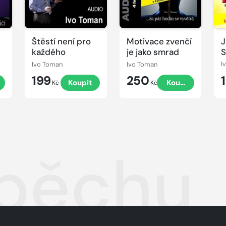
Štěstí není pro
Motivace zvenčí
J
každého
je jako smrad
S
p
Ivo Toman
Ivo Toman
I
199
250
t
Koupit
Koupit
Kč
Kč
pěchu