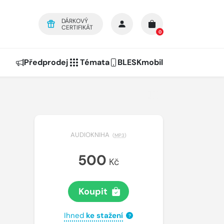
DÁRKOVÝ
CERTIFIKÁT
0
Předprodej
Témata
BLESKmobil
AUDIOKNIHA
(
MP3
)
500
Kč
Koupit
Ihned
ke stažení
?