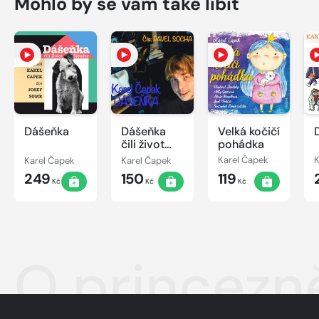
Mohlo by se vám také líbit
Dášeňka
Dášeňka
Velká kočičí
čili život
pohádka
štěněte
Karel Čapek
Karel Čapek
Karel Čapek
K
249
150
119
Kč
Kč
Kč
O princezn