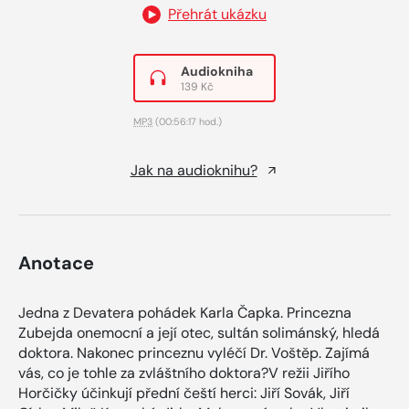
Přehrát ukázku
Audiokniha
139 Kč
MP3
(00:56:17 hod.)
Jak na audioknihu?
Anotace
Jedna z Devatera pohádek Karla Čapka. Princezna
Zubejda onemocní a její otec, sultán solimánský, hledá
doktora. Nakonec princeznu vyléčí Dr. Voštěp. Zajímá
vás, co je tohle za zvláštního doktora?V režii Jiřího
Horčičky účinkují přední čeští herci: Jiří Sovák, Jiří