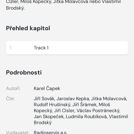
Cízler, Miloš Kopecký, Jitka Molavcová nebo Vlastimil
Brodský.
Přehled kapitol
1
Track 1
Podrobnosti
Autoři:
Karel Čapek
Čte:
Jiří Sovák
,
Jaroslav Kepka
,
Jitka Molavcová
,
Rudolf Hrušínský
,
Jiří Šrámek
,
Miloš
Kopecký
,
Jiří Císler
,
Václav Postránecký
,
Jan Skopeček
,
Ludmila Roubíková
,
Vlastimil
Brodský
Vydavatel:
Radioservis a.s.