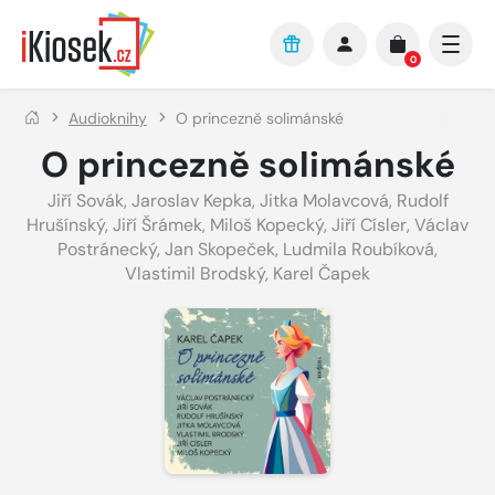
Přejít na hlavní obsah
0
Audioknihy
O princezně solimánské
O princezně solimánské
Jiří Sovák
,
Jaroslav Kepka
,
Jitka Molavcová
,
Rudolf
Hrušínský
,
Jiří Šrámek
,
Miloš Kopecký
,
Jiří Císler
,
Václav
Postránecký
,
Jan Skopeček
,
Ludmila Roubíková
,
Vlastimil Brodský
,
Karel Čapek