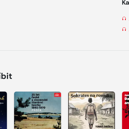
Ka
íbit
Přehrát
Přehrát
P
ukázku
ukázku
u