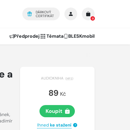
DÁRKOVÝ
CERTIFIKÁT
0
Předprodej
Témata
BLESKmobil
e a
AUDIOKNIHA
(
MP3
)
89
Kč
Koupit
pánek
,
adimír
Ihned
ke stažení
?