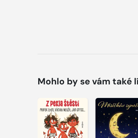
Mohlo by se vám také l
Přehrát
Přehrát
ukázku
ukázku