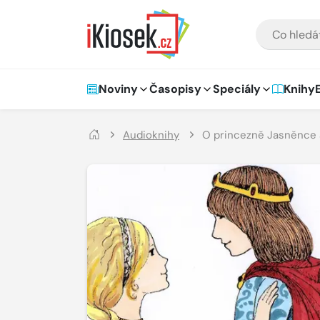
Přejít na hlavní obsah
VYHLEDÁVÁNÍ
Hlavní navigace
Noviny
Časopisy
Speciály
Knihy
Audioknihy
O princezně Jasněnce a 