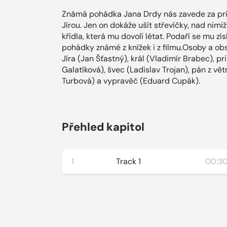
Známá pohádka Jana Drdy nás zavede za pr
Jírou. Jen on dokáže ušít střevíčky, nad nimi
křídla, která mu dovolí létat. Podaří se mu z
pohádky známé z knížek i z filmu.Osoby a ob
Jíra (Jan Šťastný), král (Vladimír Brabec), p
Galatíková), švec (Ladislav Trojan), pán z vě
Turbová) a vypravěč (Eduard Cupák).
Přehled kapitol
1
Track 1
00:30