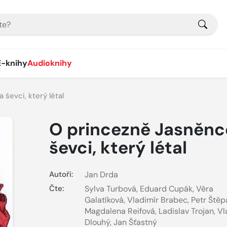
E-knihy
Audioknihy
ševci, který létal
O princezně Jasněnc
ševci, který létal
Autoři:
Jan Drda
Čte:
Sylva Turbová
,
Eduard Cupák
,
Věra
Galatíková
,
Vladimír Brabec
,
Petr Ště
Magdalena Reifová
,
Ladislav Trojan
,
Vl
Dlouhý
,
Jan Šťastný