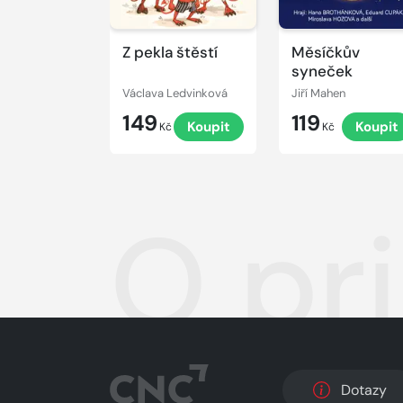
Z pekla štěstí
Měsíčkův
syneček
Václava Ledvinková
Jiří Mahen
149
119
Koupit
Koupit
Kč
Kč
O pri
Dotazy