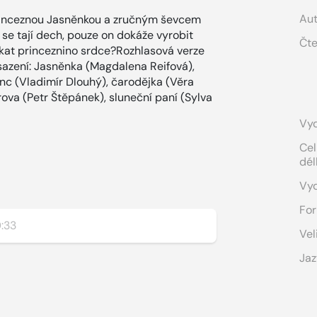
Aut
inceznou Jasněnkou a zručným ševcem
ž se tají dech, pouze on dokáže vyrobit
Čte
ískat princeznino srdce?Rozhlasová verze
sazení: Jasněnka (Magdalena Reifová),
rinc (Vladimír Dlouhý), čarodějka (Věra
trova (Petr Štěpánek), sluneční paní (Sylva
Vyd
Cel
dél
Vy
For
:33
Vel
Jaz