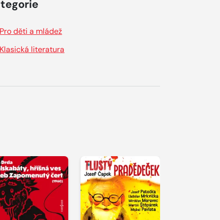
tegorie
Pro děti a mládež
Klasická literatura
řehrát
kázku
Přehrát
Přehrát
ukázku
ukázku