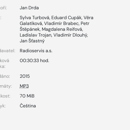
oři:
Jan Drda
:
Sylva Turbová
,
Eduard Cupák
,
Věra
Galatíková
,
Vladimír Brabec
,
Petr
Štěpánek
,
Magdalena Reifová
,
Ladislav Trojan
,
Vladimír Dlouhý
,
Jan Šťastný
avatel:
Radioservis a.s.
ková
00:30:33 hod.
ka:
dáno:
2015
máty:
MP3
ikost:
70 MiB
yk:
Čeština