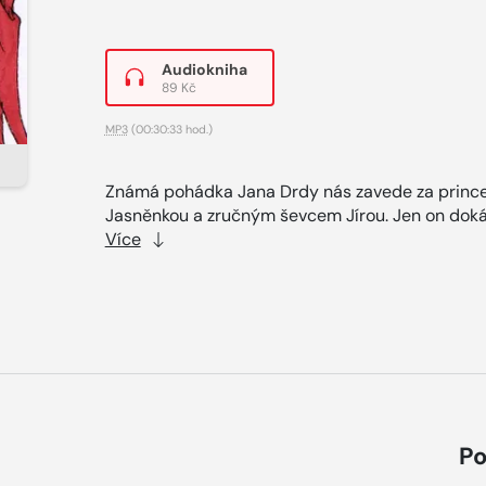
Audiokniha
89 Kč
MP3
(00:30:33 hod.)
Známá pohádka Jana Drdy nás zavede za princ
Jasněnkou a zručným ševcem Jírou. Jen on doká
Více
Po