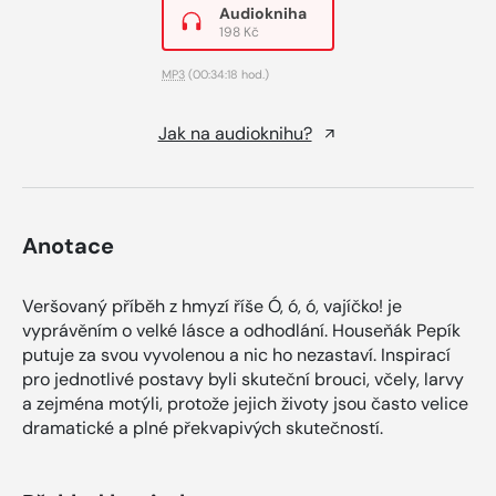
Audiokniha
198 Kč
MP3
(00:34:18 hod.)
Jak na audioknihu?
Anotace
Veršovaný příběh z hmyzí říše Ó, ó, ó, vajíčko! je
vyprávěním o velké lásce a odhodlání. Houseňák Pepík
putuje za svou vyvolenou a nic ho nezastaví. Inspirací
pro jednotlivé postavy byli skuteční brouci, včely, larvy
a zejména motýli, protože jejich životy jsou často velice
dramatické a plné překvapivých skutečností.