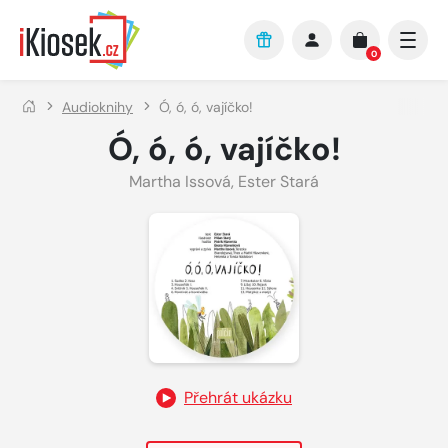
Přejít na hlavní obsah
0
Audioknihy
Ó, ó, ó, vajíčko!
Ó, ó, ó, vajíčko!
Martha Issová
,
Ester Stará
Přehrát ukázku