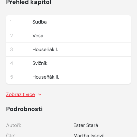
Přehled kapitol
1
Sudba
2
Vosa
3
Houseňák I.
4
Svižník
5
Houseňák II.
Zobrazit více
Podrobnosti
Autoři:
Ester Stará
Čte:
Martha Issová