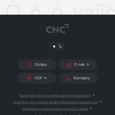
Ó, ó, ó, vají
PŘEPNOUT SVĚTLÝ/TMAVÝ REŽIM
Dotazy
O nás
VOP
Kontakty
Autorská práva k publikovaným materiálům
Podmínky pro užívání služby informační společnosti
Informace o zpracování osobních údajů