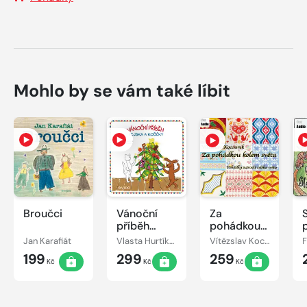
Mohlo by se vám také líbit
Broučci
Vánoční
Za
příběh
pohádkou
pejska a
kolem
Jan Karafiát
Vlasta Hurtíková
Vítězslav Kocourek
kočičky
světa
199
299
259
Kč
Kč
Kč