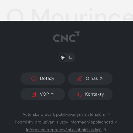
O Mourince 
PŘEPNOUT SVĚTLÝ/TMAVÝ REŽIM
Dotazy
O nás
VOP
Kontakty
Autorská práva k publikovaným materiálům
Podmínky pro užívání služby informační společnosti
Informace o zpracování osobních údajů