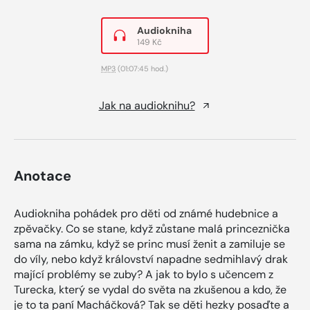
Audiokniha
149 Kč
MP3
(01:07:45 hod.)
Jak na audioknihu?
Anotace
Audiokniha pohádek pro děti od známé hudebnice a
zpěvačky. Co se stane, když zůstane malá princeznička
sama na zámku, když se princ musí ženit a zamiluje se
do víly, nebo když království napadne sedmihlavý drak
mající problémy se zuby? A jak to bylo s učencem z
Turecka, který se vydal do světa na zkušenou a kdo, že
je to ta paní Macháčková? Tak se děti hezky posaďte a