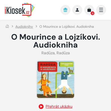
Přejít na hlavní obsah
0
Audioknihy
O Mourince a Lojzíkovi. Audiokniha
O Mourince a Lojzíkovi.
Audiokniha
Radůza
,
Radůza
Přehrát ukázku