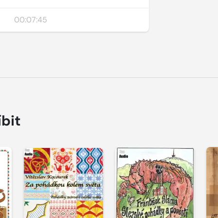
00:07:45
íbit
Přehrát
Přehrát
P
ukázku
ukázku
u