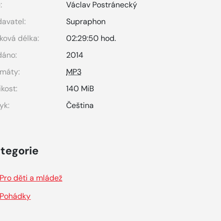
:
Václav Postránecký
avatel:
Supraphon
ková délka:
02:29:50 hod.
dáno:
2014
máty:
MP3
ikost:
140 MiB
yk:
Čeština
tegorie
Pro děti a mládež
Pohádky