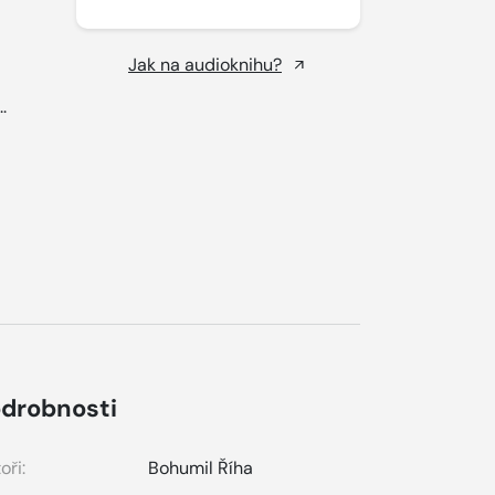
Jak na audioknihu?
..
drobnosti
oři:
Bohumil Říha