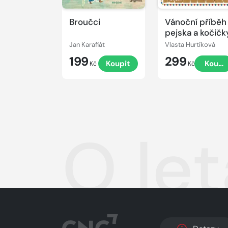
Broučci
Vánoční příběh
pejska a kočičk
Jan Karafiát
Vlasta Hurtíková
199
299
Koupit
Koupi
Kč
Kč
O le