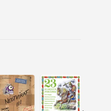
řehrát
kázku
Přehrát
Přehrát
ukázku
ukázku