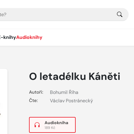
E-knihy
Audioknihy
O letadélku Káněti
Autoři:
Bohumil Říha
Čte:
Václav Postránecký
Audiokniha
189 Kč