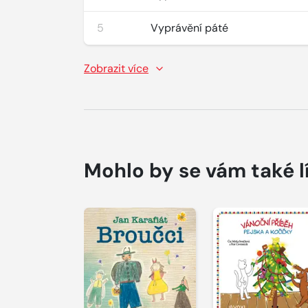
5
Vyprávění páté
Zobrazit více
Mohlo by se vám také l
Přehrát
Přehrát
ukázku
ukázku