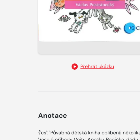
Přehrát ukázku
Anotace
{'cs': 'Půvabná dětská kniha oblíbená někol
Veselé příhody Vojty, Anežky, Pepíčka, dědy 