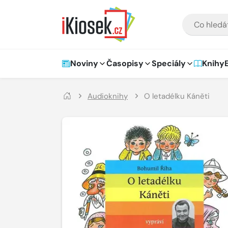
Přejít na hlavní obsah
VYHLEDÁVÁNÍ
Hlavní navigace
Noviny
Časopisy
Speciály
Knihy
Audioknihy
O letadélku Káněti