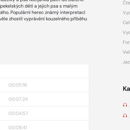
Čte
 pekelských dětí a jejich psa s malým
kého. Populární herec známý interpretací
Vyd
věle zhostil vyprávění kouzelného příběhu
Cel
Vy
For
Vel
Jaz
00:05:16
Ka
00:07:24
00:04:57
00:08:41