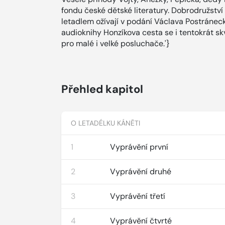
fondu české dětské literatury. Dobrodružství
letadlem ožívají v podání Václava Postránec
audioknihy Honzíkova cesta se i tentokrát sk
pro malé i velké posluchače.'}
Přehled kapitol
O LETADÉLKU KÁNĚTI
1
Vyprávění první
2
Vyprávění druhé
3
Vyprávění třetí
4
Vyprávění čtvrté