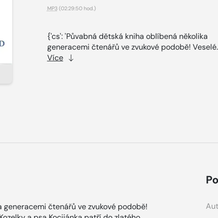
MP3
(02:29:50 hod.)
{'cs': 'Půvabná dětská kniha oblíbená několika
generacemi čtenářů ve zvukové podobě! Veselé.
Více
Po
Aut
ika generacemi čtenářů ve zvukové podobě!
Kozelky a psa Kocijánka patří do zlatého