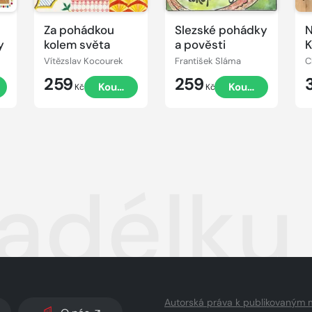
Za pohádkou
Slezské pohádky
N
y
kolem světa
a pověsti
K
Vítězslav Kocourek
František Sláma
C
259
259
t
Koupit
Koupit
Kč
Kč
tadélku
Autorská práva k publikovaným 