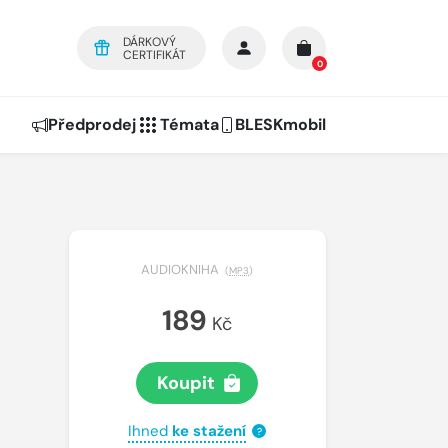
DÁRKOVÝ
CERTIFIKÁT
0
Předprodej
Témata
BLESKmobil
AUDIOKNIHA
(
MP3
)
189
Kč
Koupit
Ihned
ke stažení
?