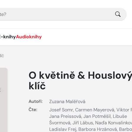
E-knihy
Audioknihy
íč
O květině & Houslov
klíč
Autoři:
Zuzana Maléřová
Čte:
Josef Somr
,
Carmen Mayerová
,
Viktor 
Jana Preissová
,
Jan Potměšil
,
Libuše
Švormová
,
Jiří Lábus
,
Naďa Konvalinko
Ladislav Frej
,
Barbora Hrzánová
,
Barbo