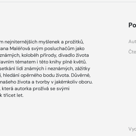
Po
Aut
m nejniternějších myšlenek a prožitků,
Zuzana Maléřová svým posluchačům jako
Čte
námých, koloběh přírody, divadlo života
lavním tématem i této knihy plné květů.
 setkání lidí známých i neznámých, zážitky
, hledání opěrného bodu života. Důvěrné,
 našeho života a tvorby v jakémkoliv oboru.
 která autorka prožívá se svými
 třicet let.
Vyd