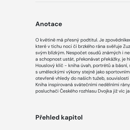
Anotace
O květině má přesný podtitul. Je zpovědníke
které v tichu noci či brzkého rána svěřuje 
svým blízkým. Nespočet osudů známých i nez
a schopnost ustát, překonávat překážky, je h
Houslový klíč - kniha úvah, portrétů a básní,
s uměleckými výkony stejně jako sportovními
otevřené vhledy do našich tužeb, souvislosti
Kniha inspirovaná svátečními nedělními rány,
posluchači Českého rozhlasu Dvojka již víc jak
Přehled kapitol