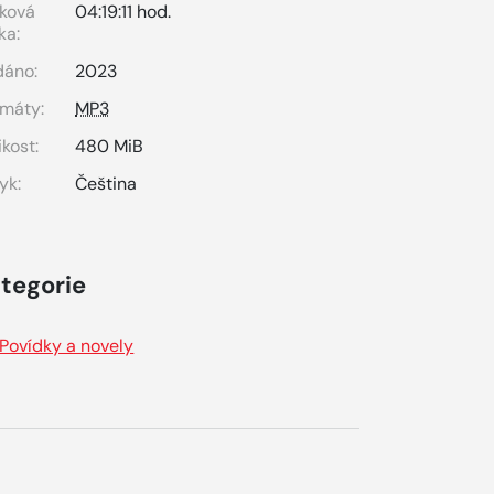
ková
04:19:11 hod.
ka:
dáno:
2023
máty:
MP3
ikost:
480 MiB
yk:
Čeština
tegorie
Povídky a novely