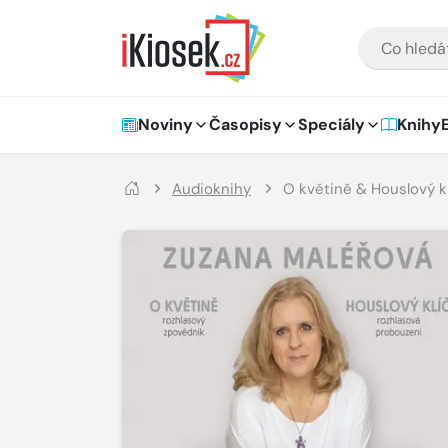
Přejít na hlavní obsah
VYHLEDÁVÁNÍ
Hlavní navigace
Noviny
Časopisy
Speciály
Knihy
Audioknihy
O květině & Houslový kl