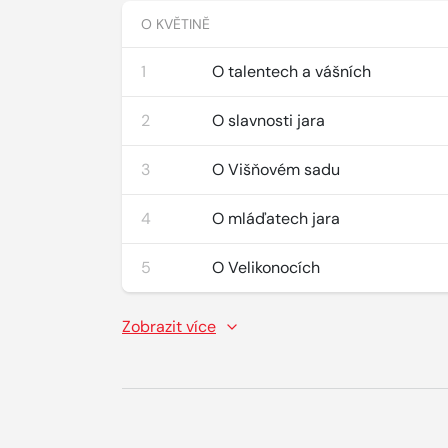
O KVĚTINĚ
1
O talentech a vášních
2
O slavnosti jara
3
O Višňovém sadu
4
O mláďatech jara
5
O Velikonocích
Zobrazit více