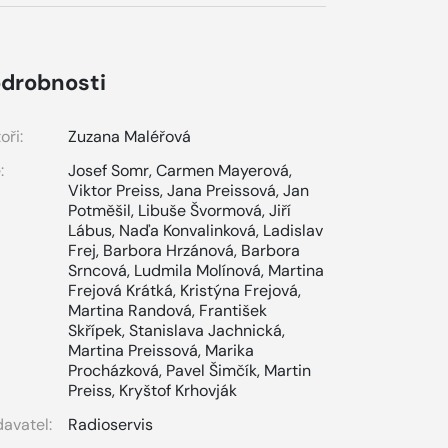
drobnosti
oři:
Zuzana Maléřová
:
Josef Somr
,
Carmen Mayerová
,
Viktor Preiss
,
Jana Preissová
,
Jan
Potměšil
,
Libuše Švormová
,
Jiří
Lábus
,
Naďa Konvalinková
,
Ladislav
Frej
,
Barbora Hrzánová
,
Barbora
Srncová
,
Ludmila Molínová
,
Martina
Frejová Krátká
,
Kristýna Frejová
,
Martina Randová
,
František
Skřípek
,
Stanislava Jachnická
,
Martina Preissová
,
Marika
Procházková
,
Pavel Šimčík
,
Martin
Preiss
,
Kryštof Krhovják
avatel:
Radioservis