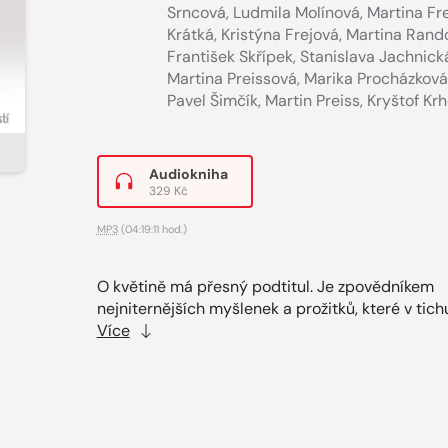
Srncová
,
Ludmila Molínová
,
Martina Fr
Krátká
,
Kristýna Frejová
,
Martina Rand
František Skřípek
,
Stanislava Jachnick
Martina Preissová
,
Marika Procházková
Pavel Šimčík
,
Martin Preiss
,
Kryštof Krh
Audiokniha
329 Kč
MP3
(04:19:11 hod.)
O květině má přesný podtitul. Je zpovědníkem
nejniternějších myšlenek a prožitků, které v tichu
Více