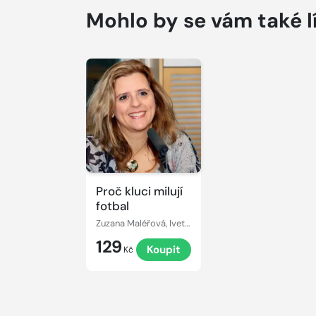
Mohlo by se vám také l
Proč kluci milují
fotbal
Zuzana Maléřová, Iveta Dušková
129
Koupit
Kč