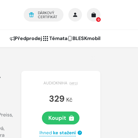
DÁRKOVÝ
CERTIFIKÁT
0
Předprodej
Témata
BLESKmobil
ý
AUDIOKNIHA
(
MP3
)
329
Kč
Preiss
,
Koupit
vá
,
Ihned
ke stažení
?
ra