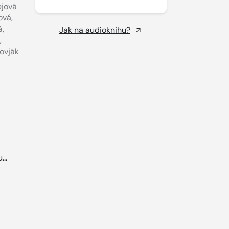
ejová
ová
,
á
,
Jak na audioknihu?
,
ovják
...