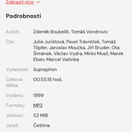
Zobrazit více
Podrobnosti
Autoři:
Zdeněk Boubelík
,
Tomáš Vondrovic
Čte:
Julie Jurištová
,
Pavel Trávníček
,
Tomáš
Töpfer
,
Jaroslav Moučka
,
Jiří Bruder
,
Ota
Šimánek
,
Václav Vydra
,
Mirko Musil
,
Marek
Eben
,
Marcel Vašinka
Vydavatel:
Supraphon
Celková
00:55:18 hod.
délka:
Vydáno:
1999
Formáty:
MP3
Velikost:
52 MiB
Jazyk:
Čeština