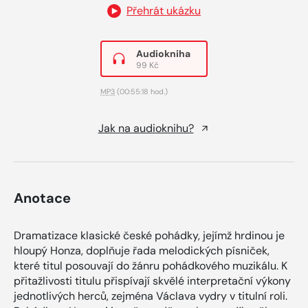
Přehrát ukázku
Audiokniha
99 Kč
MP3
(00:55:18 hod.)
Jak na audioknihu?
Anotace
Dramatizace klasické české pohádky, jejímž hrdinou je
hloupý Honza, doplňuje řada melodických písniček,
které titul posouvají do žánru pohádkového muzikálu. K
přitažlivosti titulu přispívají skvělé interpretační výkony
jednotlivých herců, zejména Václava vydry v titulní roli.