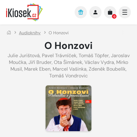
Přejít na hlavní obsah
0
Audioknihy
O Honzovi
O Honzovi
Julie Jurištová
,
Pavel Trávníček
,
Tomáš Töpfer
,
Jaroslav
Moučka
,
Jiří Bruder
,
Ota Šimánek
,
Václav Vydra
,
Mirko
Musil
,
Marek Eben
,
Marcel Vašinka
,
Zdeněk Boubelík
,
Tomáš Vondrovic