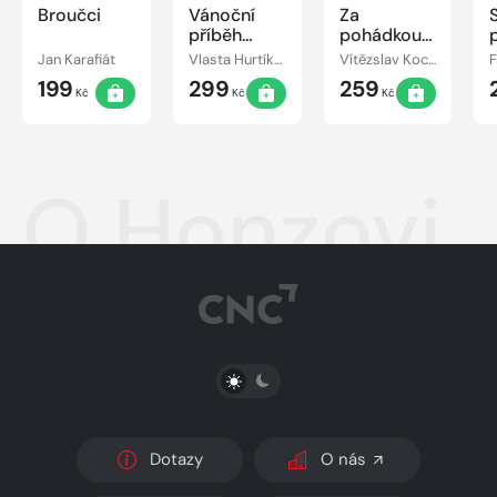
Broučci
Vánoční
Za
příběh
pohádkou
pejska a
kolem
Jan Karafiát
Vlasta Hurtíková
Vítězslav Kocourek
kočičky
světa
199
299
259
Kč
Kč
Kč
O Honzovi
PŘEPNOUT SVĚTLÝ/TMAVÝ REŽIM
Dotazy
O nás