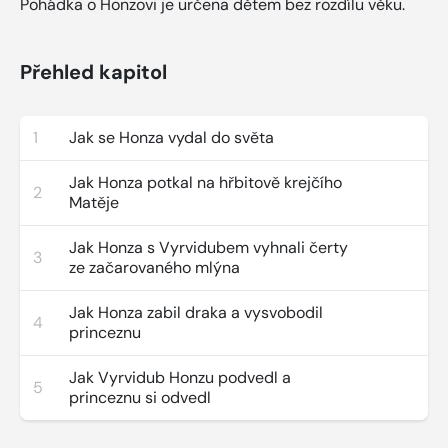
Pohádka o Honzovi je určena dětem bez rozdílu věku.
Přehled kapitol
1
Jak se Honza vydal do světa
Jak Honza potkal na hřbitově krejčího
2
Matěje
Jak Honza s Vyrvidubem vyhnali čerty
3
ze začarovaného mlýna
Jak Honza zabil draka a vysvobodil
4
princeznu
Jak Vyrvidub Honzu podvedl a
5
princeznu si odvedl