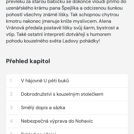
převleku za starou babičku se dokonce vloudí přímo do
uzenářského krámu pana Špejlíka a odcizenou šunkou
pohostí všechny známé lišky. Tak schopnou chytrou
kmotru nakonec jmenuje kníže myslivcem. Alena
Vránová předala postavě lišky svůj šarm, bystrost a
vtip. Také ostatní interpreti dotvářejí s humorem
pohodu kouzelného světa Ladovy pohádky!
Přehled kapitol
1
V hájovně U pěti buků
2
Dobrodružství s kouzelným stolečkem
3
Smělý dopis a sázka
4
Nebezpečná výprava do Nohavic