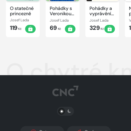
O statečné
Pohádky s
Pohádky a
princezně
Veronikou
vyprávění
Gajerovou
slavného
Josef Lada
Josef Lada
Josef Lada
malíře
119
69
329
Kč
Kč
Kč
O chytré km
PŘEPNOUT SVĚTLÝ/TMAVÝ REŽIM