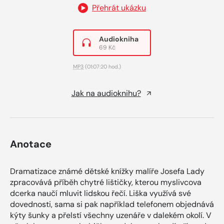
Přehrát ukázku
Audiokniha
69 Kč
MP3
(01:07:20 hod.)
Jak na audioknihu?
Anotace
Dramatizace známé dětské knížky malíře Josefa Lady
zpracovává příběh chytré lištičky, kterou myslivcova
dcerka naučí mluvit lidskou řečí. Liška využívá své
dovednosti, sama si pak například telefonem objednává
kýty šunky a přelstí všechny uzenáře v dalekém okolí. V