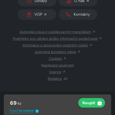
Dotazy
O nás
VOP
Kontakty
Autorská práva k publikovaným materiálům
Podmínky pro užívání služby informační společnosti
Informace o zpracování osobních údajů
Jednotná kontaktní místa
Cookies
Nastavení soukromí
Inzerce
Redakce
© 2026 Copyright
CZECH NEWS CENTER a.s.
a dodavatelé
69
Koupit
Kč
obsahu
Vysázeno
Grand IT s.r.o.
Ihned
ke stažení
?