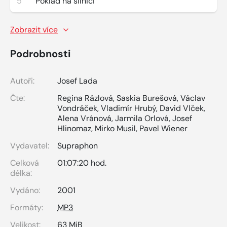
5
Poklad na silnici
Zobrazit více
Podrobnosti
Autoři:
Josef Lada
Čte:
Regina Rázlová
,
Saskia Burešová
,
Václav
Vondráček
,
Vladimír Hrubý
,
David Vlček
,
Alena Vránová
,
Jarmila Orlová
,
Josef
Hlinomaz
,
Mirko Musil
,
Pavel Wiener
Vydavatel:
Supraphon
Celková
01:07:20 hod.
délka:
Vydáno:
2001
Formáty:
MP3
Velikost:
63 MiB