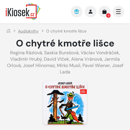
Přejít na hlavní obsah
0
Audioknihy
O chytré kmotře lišce
O chytré kmotře lišce
Regina Rázlová
,
Saskia Burešová
,
Václav Vondráček
,
Vladimír Hrubý
,
David Vlček
,
Alena Vránová
,
Jarmila
Orlová
,
Josef Hlinomaz
,
Mirko Musil
,
Pavel Wiener
,
Josef
Lada