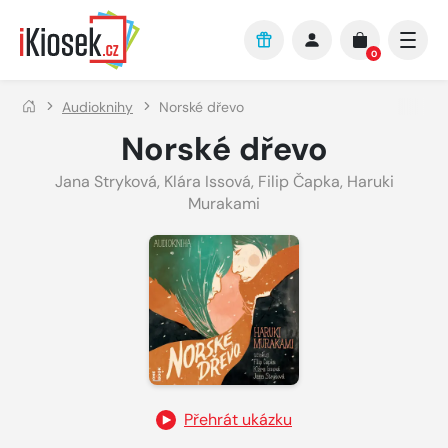
Přejít na hlavní obsah
0
Audioknihy
Norské dřevo
Norské dřevo
Jana Stryková
,
Klára Issová
,
Filip Čapka
,
Haruki
Murakami
Přehrát ukázku