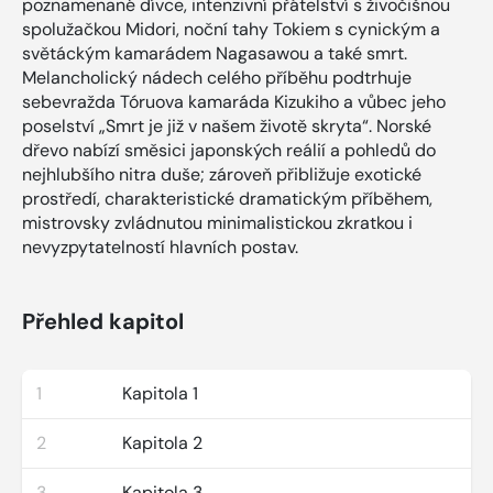
poznamenané dívce, intenzivní přátelství s živočišnou
spolužačkou Midori, noční tahy Tokiem s cynickým a
světáckým kamarádem Nagasawou a také smrt.
Melancholický nádech celého příběhu podtrhuje
sebevražda Tóruova kamaráda Kizukiho a vůbec jeho
poselství „Smrt je již v našem životě skryta“. Norské
dřevo nabízí směsici japonských reálií a pohledů do
nejhlubšího nitra duše; zároveň přibližuje exotické
prostředí, charakteristické dramatickým příběhem,
mistrovsky zvládnutou minimalistickou zkratkou i
nevyzpytatelností hlavních postav.
Přehled kapitol
1
Kapitola 1
2
Kapitola 2
3
Kapitola 3