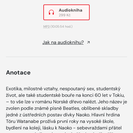
Audiokniha
299 Kč
MP3
(10:05:54 hod.)
Jak na audioknihu?
Anotace
Exotika, milostné vztahy, nespoutaný sex, studentský
život, ale také studentské bouře na konci 60 let v Tokiu,
– to vše lze v románu Norské dřevo nalézt. Jeho název je
zvolen podle známé písně Beatles, oblíbené skladby
jedné z ústředních postav dívky Naoko. Hlavní hrdina
Tóru Watanabe prožívá první roky na vysoké škole,
bydlení na koleji, lásku k Naoko - sebevraždami přátel