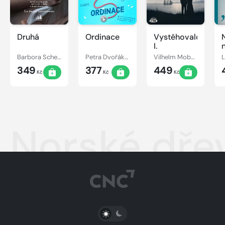
Druhá
Ordinace
Vystěhovalci
I.
Barbora Scherf
Petra Dvořáková
Vilhelm Moberg
349
377
449
Kč
Kč
Kč
Norské dře
PŘEPNOUT SVĚTLÝ/TMAVÝ REŽIM