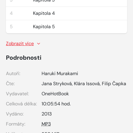
4
Kapitola 4
5
Kapitola 5
Zobrazit více
Podrobnosti
Autoři:
Haruki Murakami
Čte:
Jana Stryková
,
Klára Issová
,
Filip Čapka
Vydavatel:
OneHotBook
Celková délka:
10:05:54 hod.
Vydáno:
2013
Formáty:
MP3