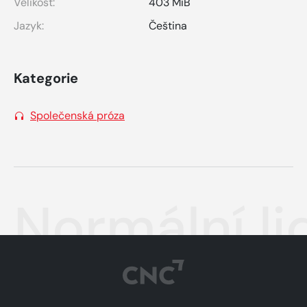
Velikost:
403 MiB
Jazyk:
Čeština
Kategorie
Společenská próza
Normální li