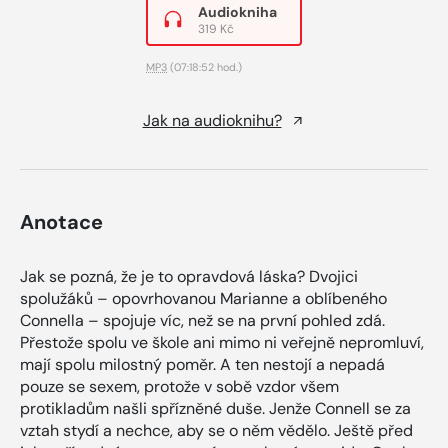
Audiokniha
319 Kč
MP3
(07:18:52 hod.)
Jak na audioknihu?
Anotace
Jak se pozná, že je to opravdová láska? Dvojici
spolužáků – opovrhovanou Marianne a oblíbeného
Connella – spojuje víc, než se na první pohled zdá.
Přestože spolu ve škole ani mimo ni veřejně nepromluví,
mají spolu milostný poměr. A ten nestojí a nepadá
pouze se sexem, protože v sobě vzdor všem
protikladům našli spřízněné duše. Jenže Connell se za
vztah stydí a nechce, aby se o něm vědělo. Ještě před