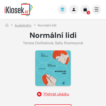
Přejít na hlavní obsah
0
Audioknihy
Normální lidi
Normální lidi
Tereza Dočkalová
,
Sally Rooneyová
Přehrát ukázku