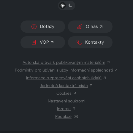
PŘEPNOUT SVĚTLÝ/TMAVÝ REŽIM
Dotazy
O nás
VOP
Kontakty
Autorská práva k publikovaným materiálům
Podmínky pro užívání služby informační společnosti
Informace o zpracování osobních údajů
Jednotná kontaktní místa
Cookies
Nastavení soukromí
Inzerce
Redakce