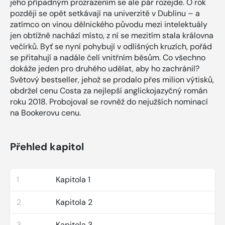
jeho případným prozrazením se ale pár rozejde. O rok
později se opět setkávají na univerzitě v Dublinu – a
zatímco on vinou dělnického původu mezi intelektuály
jen obtížně nachází místo, z ní se mezitím stala královna
večírků. Byť se nyní pohybují v odlišných kruzích, pořád
se přitahují a nadále čelí vnitřním běsům. Co všechno
dokáže jeden pro druhého udělat, aby ho zachránil?
Světový bestseller, jehož se prodalo přes milion výtisků,
obdržel cenu Costa za nejlepší anglickojazyčný román
roku 2018. Probojoval se rovněž do nejužších nominací
na Bookerovu cenu.
Přehled kapitol
1
Kapitola 1
2
Kapitola 2
3
Kapitola 3