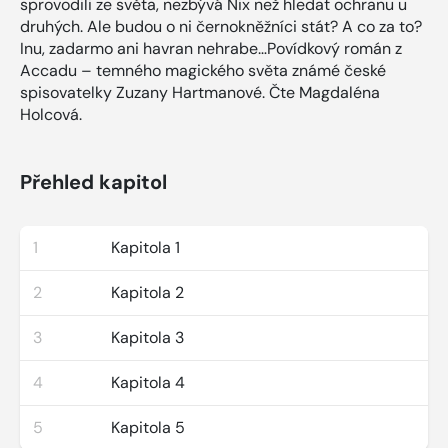
sprovodili ze světa, nezbývá Nix než hledat ochranu u
druhých. Ale budou o ni černokněžníci stát? A co za to?
Inu, zadarmo ani havran nehrabe…Povídkový román z
Accadu – temného magického světa známé české
spisovatelky Zuzany Hartmanové. Čte Magdaléna
Holcová.
Přehled kapitol
1
Kapitola 1
2
Kapitola 2
3
Kapitola 3
4
Kapitola 4
5
Kapitola 5