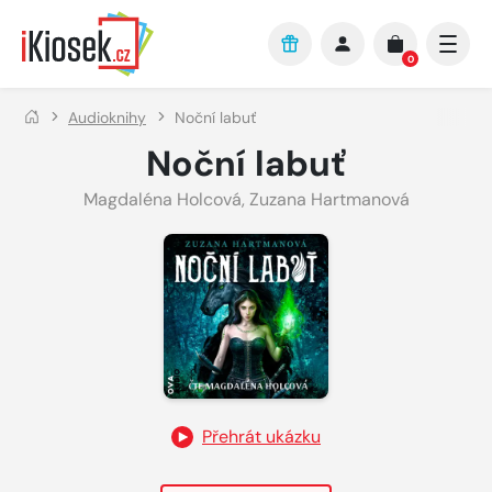
Přejít na hlavní obsah
0
Audioknihy
Noční labuť
Noční labuť
Magdaléna Holcová
,
Zuzana Hartmanová
Přehrát ukázku