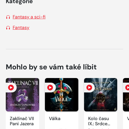
Kategorie
Fantasy a sci-fi
Fantasy
Mohlo by se vám také líbit
Zaklínač VII
Válka
Kolo času
Pani Jazera
IX.: Srdce
zimy