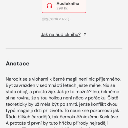
Audiokniha
299 Kč
MP3
(08:26:21 hod.)
Jak na audioknihu?
Anotace
Narodit se s vlohami k černé magii není nic příjemného.
Být zavražděn v sedmnácti letech ještě méně. Nix se
stalo obojí, a přesto žije. Jak je to možné? Inu, řekněme
si na rovinu, že s tou holkou není něco v pořádku. Čistě
teoreticky by už měla být po smrti, jenže konflikt dvou
typů magie ji drží při životě. To neunikne pozornosti jak
Řádu bílých čarodějů, tak černokněžnickému Konkláve.
A protože ti první by tuto hříčku přírody nejraději