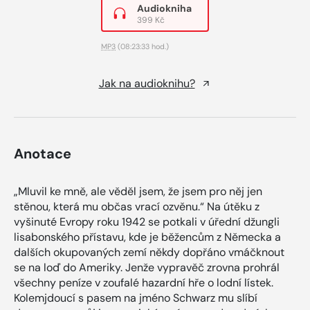
Audiokniha
399 Kč
MP3
(08:23:33 hod.)
Jak na audioknihu?
Anotace
„Mluvil ke mně, ale věděl jsem, že jsem pro něj jen
stěnou, která mu občas vrací ozvěnu.“ Na útěku z
vyšinuté Evropy roku 1942 se potkali v úřední džungli
lisabonského přístavu, kde je běžencům z Německa a
dalších okupovaných zemí někdy dopřáno vmáčknout
se na loď do Ameriky. Jenže vypravěč zrovna prohrál
všechny peníze v zoufalé hazardní hře o lodní lístek.
Kolemjdoucí s pasem na jméno Schwarz mu slíbí