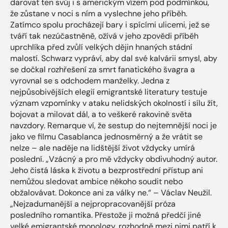
darovat ten svůj i s americkým vízem pod podmínkou,
že zůstane v noci s ním a vyslechne jeho příběh.
Zatímco spolu procházejí bary i spícími ulicemi, jež se
tváří tak nezúčastněně, ožívá v jeho zpovědi příběh
uprchlíka před zvůlí velkých dějin hnaných stádní
malostí. Schwarz vypráví, aby dal své kalvárii smysl, aby
se dočkal rozhřešení za smrt fanatického švagra a
vyrovnal se s odchodem manželky. Jedna z
nejpůsobivějších elegií emigrantské literatury testuje
význam vzpomínky v ataku nelidských okolností i sílu žít,
bojovat a milovat dál, a to veškeré rakovině světa
navzdory. Remarque ví, že sestup do nejtemnější noci je
jako ve filmu Casablanca jednosměrný a že vrátit se
nelze – ale naděje na lidštější život vždycky umírá
poslední. „Vzácný a pro mě vždycky obdivuhodný autor.
Jeho čistá láska k životu a bezprostřední přístup ani
nemůžou sledovat ambice někoho soudit nebo
obžalovávat. Dokonce ani za války ne.“ – Václav Neužil.
„Nejzadumanější a nejpropracovanější próza
posledního romantika. Přestože ji možná předčí jiné
velké emigrantské monology, rozhodně mezi nimi patří k