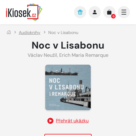
Přejít na hlavní obsah
0
Audioknihy
Noc v Lisabonu
Noc v Lisabonu
Václav Neužil
,
Erich Maria Remarque
Přehrát ukázku