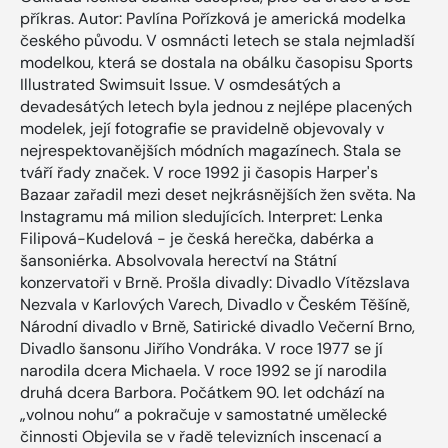
příkras. Autor: Pavlína Pořízková je americká modelka
českého původu. V osmnácti letech se stala nejmladší
modelkou, která se dostala na obálku časopisu Sports
Illustrated Swimsuit Issue. V osmdesátých a
devadesátých letech byla jednou z nejlépe placených
modelek, její fotografie se pravidelně objevovaly v
nejrespektovanějších módních magazínech. Stala se
tváří řady značek. V roce 1992 ji časopis Harper's
Bazaar zařadil mezi deset nejkrásnějších žen světa. Na
Instagramu má milion sledujících. Interpret: Lenka
Filipová-Kudelová - je česká herečka, dabérka a
šansoniérka. Absolvovala herectví na Státní
konzervatoři v Brně. Prošla divadly: Divadlo Vítězslava
Nezvala v Karlových Varech, Divadlo v Českém Těšíně,
Národní divadlo v Brně, Satirické divadlo Večerní Brno,
Divadlo šansonu Jiřího Vondráka. V roce 1977 se jí
narodila dcera Michaela. V roce 1992 se jí narodila
druhá dcera Barbora. Počátkem 90. let odchází na
„volnou nohu“ a pokračuje v samostatné umělecké
činnosti Objevila se v řadě televizních inscenací a