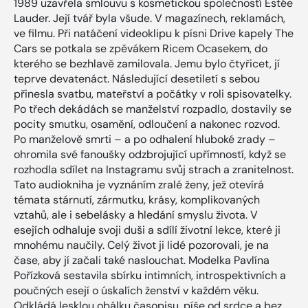
1989 uzavřela smlouvu s kosmetickou společností Estée
Lauder. Její tvář byla všude. V magazínech, reklamách,
ve filmu. Při natáčení videoklipu k písni Drive kapely The
Cars se potkala se zpěvákem Ricem Ocasekem, do
kterého se bezhlavě zamilovala. Jemu bylo čtyřicet, jí
teprve devatenáct. Následující desetiletí s sebou
přinesla svatbu, mateřství a počátky v roli spisovatelky.
Po třech dekádách se manželství rozpadlo, dostavily se
pocity smutku, osamění, odloučení a nakonec rozvod.
Po manželově smrti – a po odhalení hluboké zrady –
ohromila své fanoušky odzbrojující upřímností, když se
rozhodla sdílet na Instagramu svůj strach a zranitelnost.
Tato audiokniha je vyznáním zralé ženy, jež otevírá
témata stárnutí, zármutku, krásy, komplikovaných
vztahů, ale i sebelásky a hledání smyslu života. V
esejích odhaluje svoji duši a sdílí životní lekce, které ji
mnohému naučily. Celý život ji lidé pozorovali, je na
čase, aby jí začali také naslouchat. Modelka Pavlína
Pořízková sestavila sbírku intimních, introspektivních a
poučných esejí o úskalích ženství v každém věku.
Odkládá lesklou obálku časopisu, píše od srdce a bez