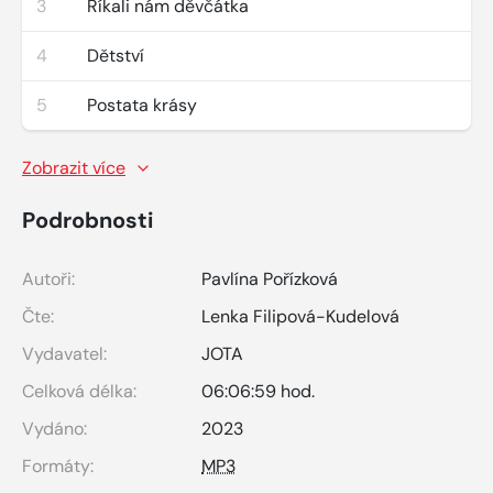
3
Říkali nám děvčátka
4
Dětství
5
Postata krásy
Zobrazit více
Podrobnosti
Autoři:
Pavlína Pořízková
Čte:
Lenka Filipová-Kudelová
Vydavatel:
JOTA
Celková délka:
06:06:59 hod.
Vydáno:
2023
Formáty:
MP3