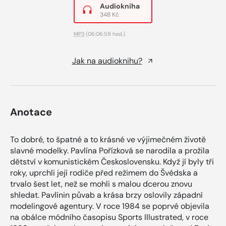
Audiokniha
348 Kč
MP3
(06:06:59 hod.)
Jak na audioknihu?
Anotace
To dobré, to špatné a to krásné ve výjimečném životě
slavné modelky. Pavlína Pořízková se narodila a prožila
dětství v komunistickém Československu. Když jí byly tři
roky, uprchli její rodiče před režimem do Švédska a
trvalo šest let, než se mohli s malou dcerou znovu
shledat. Pavlínin půvab a krása brzy oslovily západní
modelingové agentury. V roce 1984 se poprvé objevila
na obálce módního časopisu Sports Illustrated, v roce