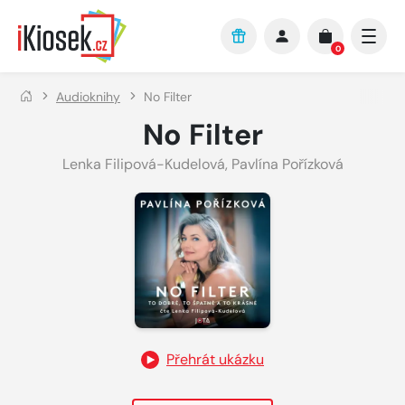
Přejít na hlavní obsah
0
Audioknihy
No Filter
No Filter
Lenka Filipová-Kudelová
,
Pavlína Pořízková
Přehrát ukázku