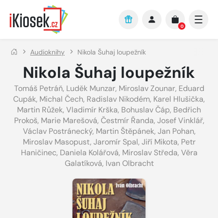
Přejít na hlavní obsah
0
Audioknihy
Nikola Šuhaj loupežník
Nikola Šuhaj loupežník
Tomáš Petráň
,
Luděk Munzar
,
Miroslav Zounar
,
Eduard
Cupák
,
Michal Čech
,
Radislav Nikodém
,
Karel Hlušička
,
Martin Růžek
,
Vladimír Krška
,
Bohuslav Čáp
,
Bedřich
Prokoš
,
Marie Marešová
,
Čestmír Řanda
,
Josef Vinklář
,
Václav Postránecký
,
Martin Štěpánek
,
Jan Pohan
,
Miroslav Masopust
,
Jaromír Spal
,
Jiří Mikota
,
Petr
Haničinec
,
Daniela Kolářová
,
Miroslav Středa
,
Věra
Galatíková
,
Ivan Olbracht