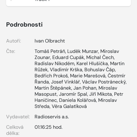
Podrobnosti
Autoři:
Ivan Olbracht
Čte:
Tomáš Petráň
,
Luděk Munzar
,
Miroslav
Zounar
,
Eduard Cupák
,
Michal Čech
,
Radislav Nikodém
,
Karel Hlušička
,
Martin
Růžek
,
Vladimír Krška
,
Bohuslav Čáp
,
Bedřich Prokoš
,
Marie Marešová
,
Čestmír
Řanda
,
Josef Vinklář
,
Václav Postránecký
,
Martin Štěpánek
,
Jan Pohan
,
Miroslav
Masopust
,
Jaromír Spal
,
Jiří Mikota
,
Petr
Haničinec
,
Daniela Kolářová
,
Miroslav
Středa
,
Věra Galatíková
Vydavatel:
Radioservis a.s.
Celková
01:16:25 hod.
délka: