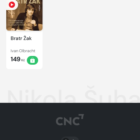
Bratr Žak
Ivan Olbracht
149
Kč
Nikola Šuha
PŘEPNOUT SVĚTLÝ/TMAVÝ REŽIM