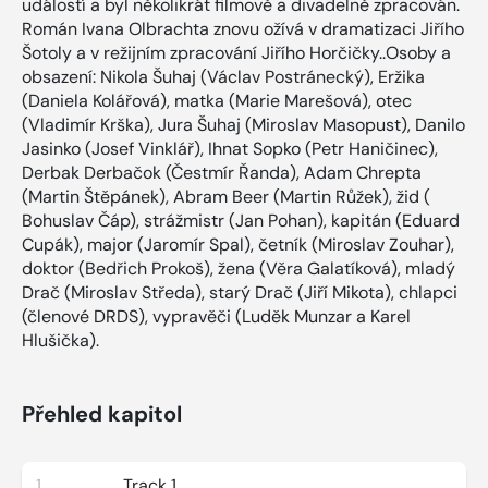
událostí a byl několikrát filmově a divadelně zpracován.
Román Ivana Olbrachta znovu ožívá v dramatizaci Jiřího
Šotoly a v režijním zpracování Jiřího Horčičky..Osoby a
obsazení: Nikola Šuhaj (Václav Postránecký), Eržika
(Daniela Kolářová), matka (Marie Marešová), otec
(Vladimír Krška), Jura Šuhaj (Miroslav Masopust), Danilo
Jasinko (Josef Vinklář), Ihnat Sopko (Petr Haničinec),
Derbak Derbačok (Čestmír Řanda), Adam Chrepta
(Martin Štěpánek), Abram Beer (Martin Růžek), žid (
Bohuslav Čáp), strážmistr (Jan Pohan), kapitán (Eduard
Cupák), major (Jaromír Spal), četník (Miroslav Zouhar),
doktor (Bedřich Prokoš), žena (Věra Galatíková), mladý
Drač (Miroslav Středa), starý Drač (Jiří Mikota), chlapci
(členové DRDS), vypravěči (Luděk Munzar a Karel
Hlušička).
Přehled kapitol
1
Track 1