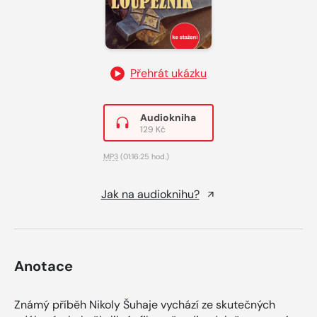
Přehrát ukázku
Audiokniha
129 Kč
MP3
(01:16:25 hod.)
Jak na audioknihu?
Anotace
Známý příběh Nikoly Šuhaje vychází ze skutečných