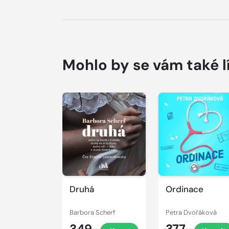
Mohlo by se vám také l
Přehrát
Přehrát
ukázku
ukázku
Druhá
Ordinace
Barbora Scherf
Petra Dvořáková
349
377