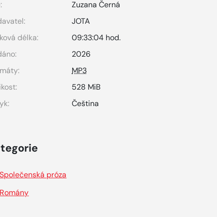
:
Zuzana Černá
avatel:
JOTA
ková délka:
09:33:04 hod.
dáno:
2026
máty:
MP3
ikost:
528 MiB
yk:
Čeština
tegorie
Společenská próza
Romány