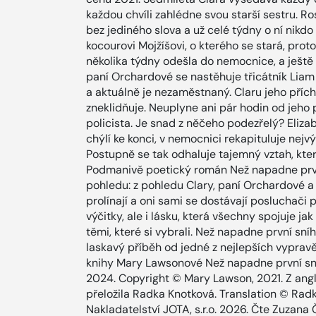
každou chvíli zahlédne svou starší sestru. R
bez jediného slova a už celé týdny o ní nikdo
kocourovi Mojžíšovi, o kterého se stará, pro
několika týdny odešla do nemocnice, a ještě
paní Orchardové se nastěhuje třicátník Liam 
a aktuálně je nezaměstnaný. Claru jeho přích
zneklidňuje. Neuplyne ani pár hodin od jeho 
policista. Je snad z něčeho podezřelý? Eliza
chýlí ke konci, v nemocnici rekapituluje nej
Postupně se tak odhaluje tajemný vztah, kte
Podmanivě poetický román Než napadne první
pohledu: z pohledu Clary, paní Orchardové a
prolínají a oni sami se dostávají posluchači 
výčitky, ale i lásku, která všechny spojuje jak
těmi, které si vybrali. Než napadne první sní
laskavý příběh od jedné z nejlepších vyprav
knihy Mary Lawsonové Než napadne první sn
2024. Copyright © Mary Lawson, 2021. Z angl
přeložila Radka Knotková. Translation © Rad
Nakladatelství JOTA, s.r.o. 2026. Čte Zuzana Č