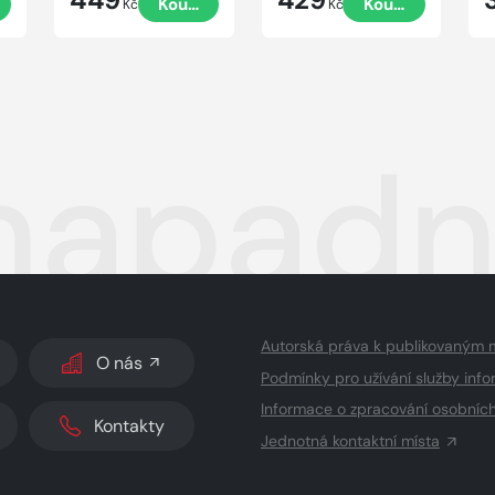
Koupit
Koupit
Kč
Kč
napadne
Autorská práva k publikovaným 
O nás
Podmínky pro užívání služby info
Informace o zpracování osobníc
Kontakty
Jednotná kontaktní místa