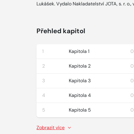
Lukášek. Vydalo Nakladatelství JOTA, s. r. o.,
Přehled kapitol
1
Kapitola 1
0
2
Kapitola 2
0
3
Kapitola 3
0
4
Kapitola 4
0
5
Kapitola 5
0
Zobrazit více