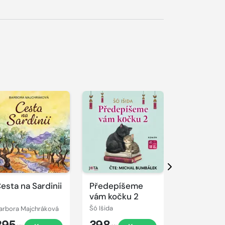
řehrát
kázku
Přehrát
Přehrát
ukázku
ukázku
Další
esta na Sardinii
Předepíšeme
Toulky s t
vám kočku 2
arbora Majchráková
Šó Išida
Marek Wollne
395
398
349