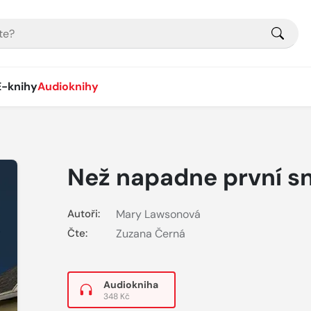
E-knihy
Audioknihy
Než napadne první sn
Autoři:
Mary Lawsonová
Čte:
Zuzana Černá
Audiokniha
348 Kč