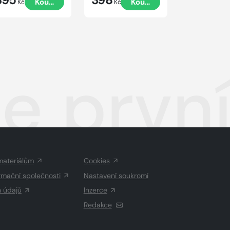
Koupit
Koupit
Kč
Kč
Kč
 první
materiálům
Cookies
rmační společnosti
Nastavení soukromí
h údajů
Inzerce
Redakce