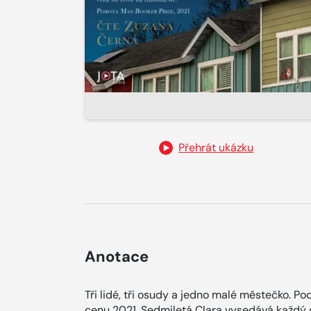
Přehrát ukázku
Anotace
Tři lidé, tři osudy a jedno malé městečko.
cenu 2021. Sedmiletá Clara vysedává každý d