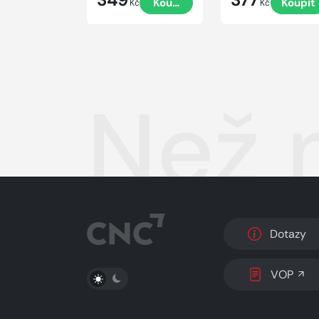
Koupit
Koupit
Kč
Kč
Než 
Dotazy
PŘEPNOUT SVĚTLÝ/TMAVÝ REŽIM
VOP