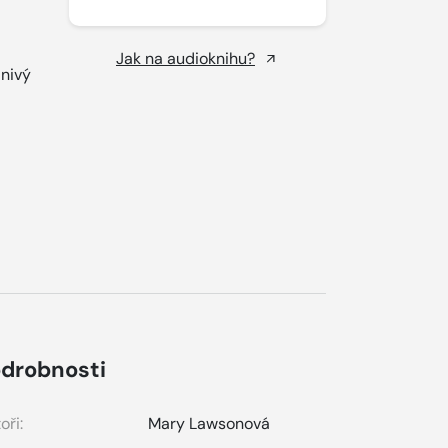
Jak na audioknihu?
anivý
drobnosti
oři:
Mary Lawsonová