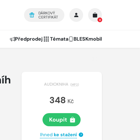
DÁRKOVÝ
CERTIFIKÁT
0
Předprodej
Témata
BLESKmobil
íh
AUDIOKNIHA
(
MP3
)
348
Kč
Koupit
Ihned
ke stažení
?