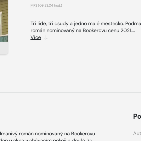
MP3
(09:33:04 hod.)
Tři lidé, tři osudy a jedno malé městečko. Podm
román nominovaný na Bookerovu cenu 2021....
Více
Po
Aut
 Podmanivý román nominovaný na Bookerovu
en u okna v obývacím pokoji a doufá, že