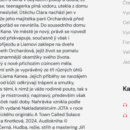
Čte
ose, teenagerka plná vzdoru, utekla z domu
 neslyšel. Útěchu Clara nachází jen v
Vyd
tože jeho majitelka paní Orchardová před
Cel
 pořád se nevrátila. Do sousedního domu
Kane. Ve městě je nový, právě se rozvedl
Vy
od překvapuje, současně ji však i
For
příjezdu a Liamovi zaklepe na dveře
beth Orchardová, jejíž život se pomalu
Vel
významnější okamžiky svého života.
Jaz
rý s nově příchozím cizincem měla.
 sníh je vyprávěný ze tří různých úhlů
 Liama Kanea. Jejich příběhy se navzájem
pod kůži: odkrývají trápení a smutky,
Ka
 s těmi, k nimž je váže rodinné pouto, tak s
h je mistrovský, napínavý, především však
ěček naší doby. Nahrávka vznikla podle
íh vydané Nakladatelstvím JOTA v roce
ického originálu A Town Called Solace
ka Knotková, 2024. Audiokniha ©
erná. Hudba, režie, střih a mastering Jiří