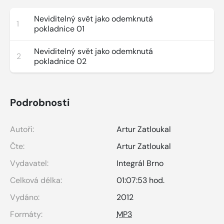
Neviditelný svět jako odemknutá
1
pokladnice 01
Neviditelný svět jako odemknutá
2
pokladnice 02
Podrobnosti
Autoři:
Artur Zatloukal
Čte:
Artur Zatloukal
Vydavatel:
Integrál Brno
Celková délka:
01:07:53 hod.
Vydáno:
2012
Formáty:
MP3