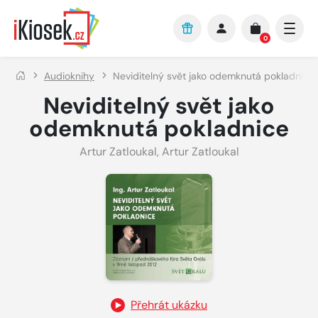
Přejít na hlavní obsah
0
Audioknihy
Neviditelný svět jako odemknutá pokladnice
Neviditelný svět jako
odemknutá pokladnice
Artur Zatloukal
,
Artur Zatloukal
Přehrát ukázku