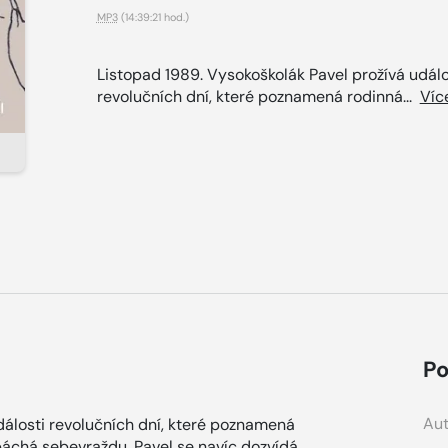
MP3
(14:39:21 hod.)
Listopad 1989. Vysokoškolák Pavel prožívá událo
revolučních dní, které poznamená rodinná...
Víc
Po
Aut
dálosti revolučních dní, které poznamená
spáchá sebevraždu. Pavel se navíc dozvídá,