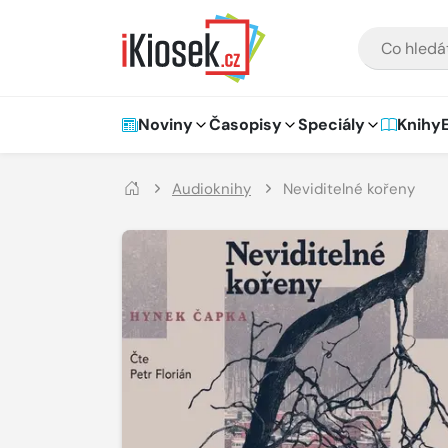
Přejít na hlavní obsah
VYHLEDÁVÁNÍ
Hlavní navigace
Noviny
Časopisy
Speciály
Knihy
Audioknihy
Neviditelné kořeny