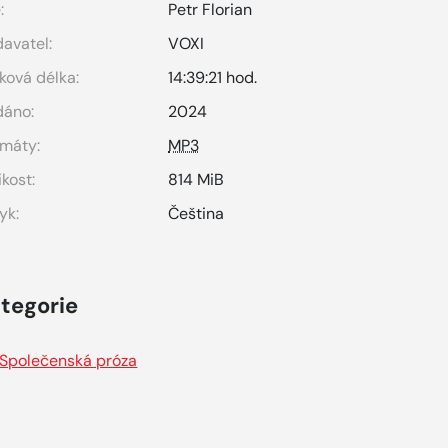
:
Petr Florian
avatel:
VOXI
ková délka:
14:39:21 hod.
dáno:
2024
máty:
MP3
ikost:
814 MiB
yk:
Čeština
tegorie
Společenská próza