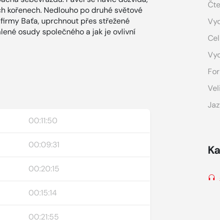
Čte
ých kořenech. Nedlouho po druhé světové
firmy Baťa, uprchnout přes střežené
Vyd
álené osudy společného a jak je ovlivní
Cel
Vy
For
Vel
Jaz
00:11:50
00:09:31
Ka
00:20:15
00:15:14
00:21:55