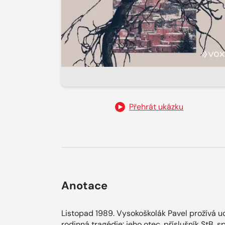
Přehrát ukázku
Anotace
Listopad 1989. Vysokoškolák Pavel prožívá u
rodinná tragédie: jeho otec, příslušník StB, 