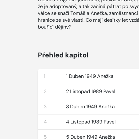
že je adoptovaný, a tak začíná pátrat po sv
válce se snaží Tomáš a Anežka, zaměstnanci 
hranice ze své vlasti. Co mají desítky let vzd
bouřící dějiny?
Přehled kapitol
1
1 Duben 1949 Anežka
2
2 Listopad 1989 Pavel
3
3 Duben 1949 Anežka
4
4 Listopad 1989 Pavel
5
5 Duben 1949 Anežka