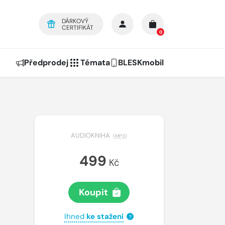
DÁRKOVÝ
CERTIFIKÁT
0
Předprodej
Témata
BLESKmobil
AUDIOKNIHA
(
MP3
)
499
Kč
Koupit
Ihned
ke stažení
?