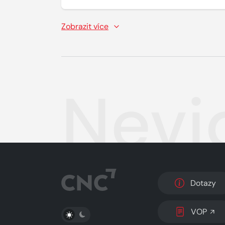
Zobrazit více
Nevi
Dotazy
PŘEPNOUT SVĚTLÝ/TMAVÝ REŽIM
VOP