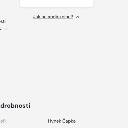
Jak na audioknihu?
sti
e
drobnosti
oři:
Hynek Čapka