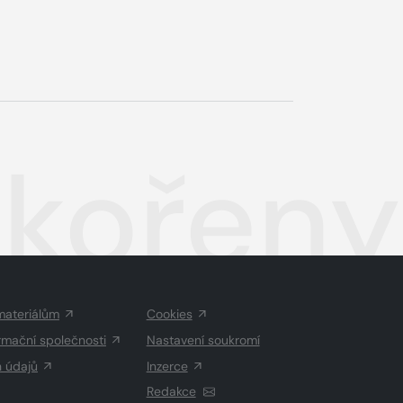
 kořeny
materiálům
Cookies
rmační společnosti
Nastavení soukromí
h údajů
Inzerce
Redakce