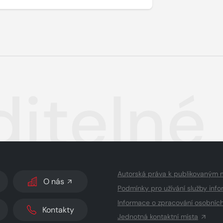
ditelné
Autorská práva k publikovaným 
O nás
Podmínky pro užívání služby info
Informace o zpracování osobníc
Kontakty
Jednotná kontaktní místa