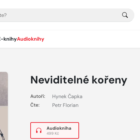
E-knihy
Audioknihy
Neviditelné kořeny
Autoři:
Hynek Čapka
Čte:
Petr Florian
Audiokniha
499 Kč