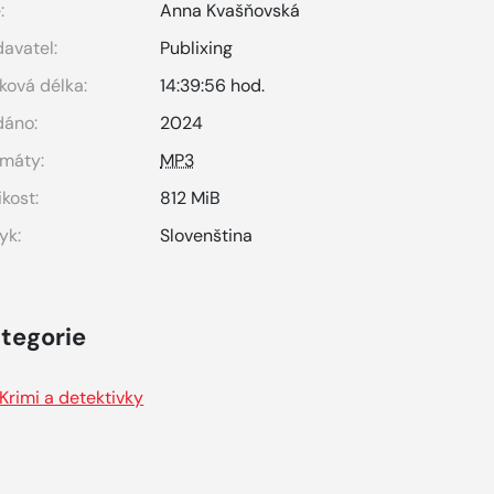
:
Anna Kvašňovská
avatel:
Publixing
ková délka:
14:39:56 hod.
dáno:
2024
máty:
MP3
ikost:
812 MiB
yk:
Slovenština
tegorie
Krimi a detektivky