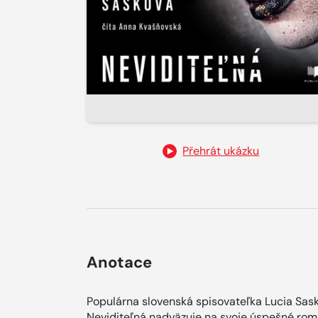
Přehrát ukázku
Anotace
Populárna slovenská spisovateľka Lucia Sas
Neviditeľná nadväzuje na svoje úspešné ro