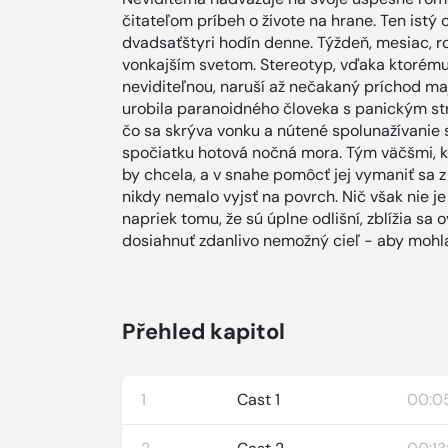
čitateľom príbeh o živote na hrane. Ten istý
dvadsaťštyri hodín denne. Týždeň, mesiac, r
vonkajším svetom. Stereotyp, vďaka ktorému
neviditeľnou, naruší až nečakaný príchod maji
urobila paranoidného človeka s panickým st
čo sa skrýva vonku a nútené spolunažívanie
spočiatku hotová nočná mora. Tým väčšmi, ke
by chcela, a v snahe pomôcť jej vymaniť sa 
nikdy nemalo vyjsť na povrch. Nič však nie je
napriek tomu, že sú úplne odlišní, zblížia sa 
dosiahnuť zdanlivo nemožný cieľ - aby mohla
Přehled kapitol
1
Cast 1
00:0