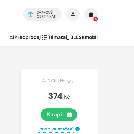
DÁRKOVÝ
CERTIFIKÁT
0
Předprodej
Témata
BLESKmobil
AUDIOKNIHA
(
MP3
)
374
Kč
Koupit
Ihned
ke stažení
?