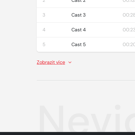
2
Cast 2
00:13
3
Cast 3
00:2
4
Cast 4
00:23
5
Cast 5
00:2
Zobrazit více
Nevi