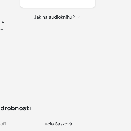
Jak na audioknihu?
 v
..
drobnosti
oři:
Lucia Sasková