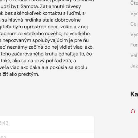
Čte
 cudzí byt. Samota. Zatiahnuté závesy
ok bez akéhokoľvek kontaktu s ľuďmi, s
Vyd
 sa hlavná hrdinka stala dobrovoľne
Cel
teľa bytu uprostred noci. Izolácia z nej
rachom zo všetkého nového, zo všetkého,
Vy
 s nepozvaným spolubývajúcim je pre ňu
For
ď neznámy začína do nej vidieť viac, ako
z toho začarovaného kruhu odhaľuje to, čo
Vel
 také, ako sa na prvý pohľad zdá, a
Jaz
oveľa viac ako čakala a pokúsia sa spolu
 žiť ako predtým.
Ka
5:43