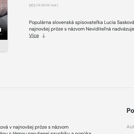
MP3
(14:39:56 hod.)
Populárna slovenská spisovateľka Lucia Sasková
najnovšej próze s názvom Neviditeľná nadväzuje.
Více
Po
Aut
ková v najnovšej próze s názvom
mány s témou narušenej psychiky a ponúka