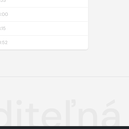
:53
8:00
:15
0:52
diteľná