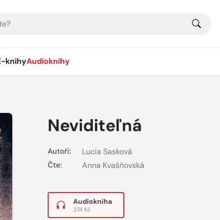
E-knihy
Audioknihy
Neviditeľná
Autoři:
Lucia Sasková
Čte:
Anna Kvašňovská
Audiokniha
374 Kč