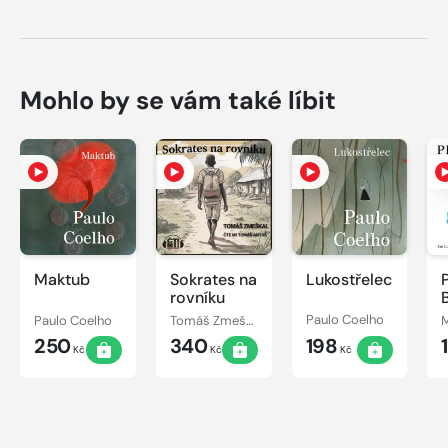
Mohlo by se vám také líbit
Maktub
Sokrates na
Lukostřelec
rovníku
Paulo Coelho
Tomáš Zmeškal
Paulo Coelho
250
340
198
Kč
Kč
Kč