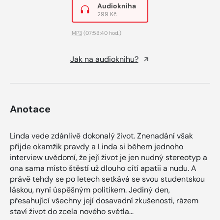
Audiokniha
299 Kč
MP3
(07:58:40 hod.)
Jak na audioknihu?
Anotace
Linda vede zdánlivě dokonalý život. Znenadání však
přijde okamžik pravdy a Linda si během jednoho
interview uvědomí, že její život je jen nudný stereotyp a
ona sama místo štěstí už dlouho cítí apatii a nudu. A
právě tehdy se po letech setkává se svou studentskou
láskou, nyní úspěšným politikem. Jediný den,
přesahující všechny její dosavadní zkušenosti, rázem
staví život do zcela nového světla...