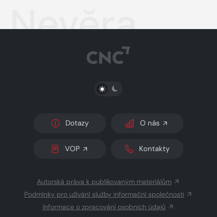
Nevěra
PŘEPNOUT SVĚTLÝ/TMAVÝ REŽIM
Dotazy
O nás
VOP
Kontakty
Autorská práva k publikovaným materiálům
Podmínky pro užívání služby informační společnosti
Informace o zpracování osobních údajů