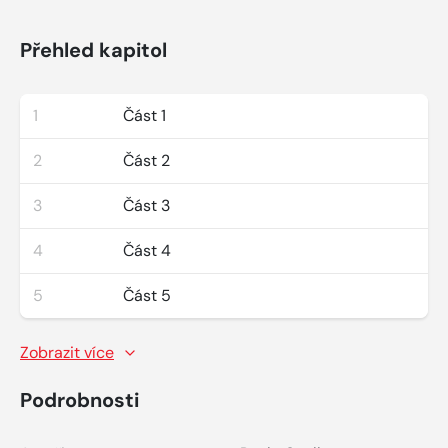
Přehled kapitol
1
Část 1
2
Část 2
3
Část 3
4
Část 4
5
Část 5
Zobrazit více
Podrobnosti