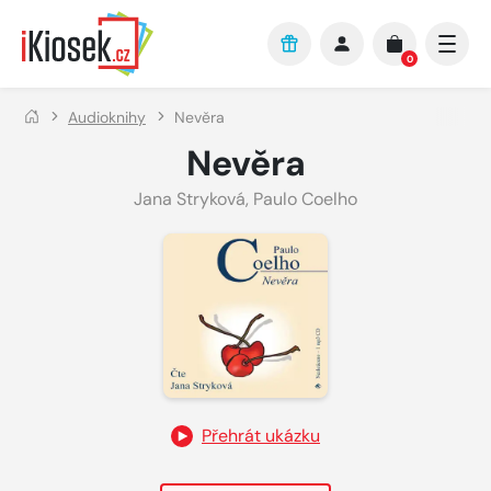
Přejít na hlavní obsah
0
Audioknihy
Nevěra
Nevěra
Jana Stryková
,
Paulo Coelho
Přehrát ukázku