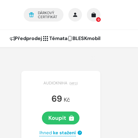
DÁRKOVÝ
CERTIFIKÁT
0
Předprodej
Témata
BLESKmobil
AUDIOKNIHA
(
MP3
)
69
Kč
Koupit
Ihned
ke stažení
?