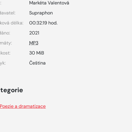
:
Markéta Valentová
avatel:
Supraphon
ková délka:
00:32:19 hod.
dáno:
2021
máty:
MP3
ikost:
30 MiB
yk:
Čeština
tegorie
Poezie a dramatizace