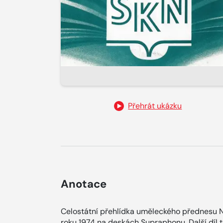
Přehrát ukázku
Anotace
Celostátní přehlídka uměleckého přednesu
roku 1974 na deskách Supraphonu. Další díl