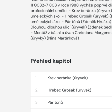
11 0032-7 803 v roce 1988 vychází poprvé dig
profesionální umělci - Krev beránka (úryvek)
uměleckých škol - Hřebec Grošák (úryvek) (L
uměleckých škol - Pár tónů (Zdeněk Hruška) I
Dlouhou, dlouhou ulicí (úryvek) (Zdeněk Sedl
- Montáž z básní a úvah Christiana Morgenst
(úryvky) (Nina Martínková)
Přehled kapitol
1
Krev beránka (úryvek)
2
Hřebec Grošák (úryvek)
3
Pár tónů