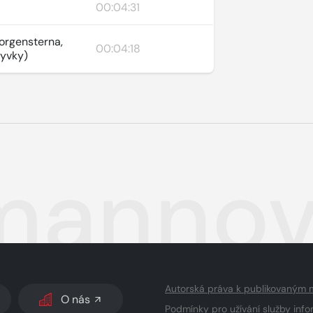
00:04:31
orgensterna,
00:04:18
ryvky)
annov
Autorská práva k publikovaným 
O nás
Podmínky pro užívání služby info