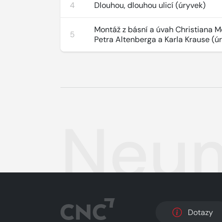
4
Dlouhou, dlouhou ulicí (úryvek)
Montáž z básní a úvah Christiana M
5
Petra Altenberga a Karla Krause (ú
Neum
Dotazy