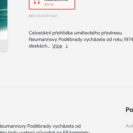
69 Kč
MP3
(00:32:19 hod.)
Celostátní přehlídka uměleckého přednesu
Neumannovy Poděbrady vycházela od roku 1974
deskách...
Více
Po
Aut
 Neumannovy Poděbrady vycházela od
 této řady vydaný původně na EP kompletu