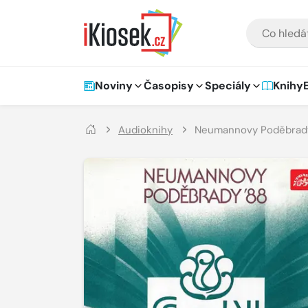
Přejít na hlavní obsah
VYHLEDÁVÁNÍ
Hlavní navigace
Noviny
Časopisy
Speciály
Knihy
Audioknihy
Neumannovy Poděbrad