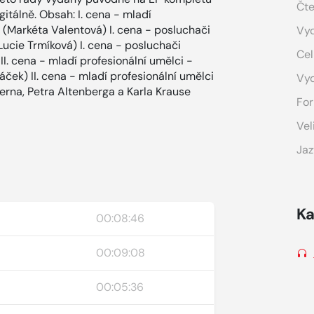
Čte
itálně. Obsah: I. cena - mladí
 (Markéta Valentová) I. cena - posluchači
Vyd
ucie Trmíková) I. cena - posluchači
Cel
I. cena - mladí profesionální umělci -
áček) II. cena - mladí profesionální umělci
Vy
erna, Petra Altenberga a Karla Krause
For
Vel
Jaz
Ka
00:08:46
00:09:08
00:05:36