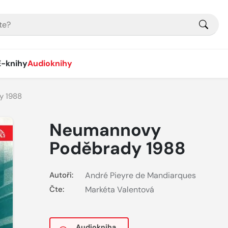
E-knihy
Audioknihy
y 1988
Neumannovy
Poděbrady 1988
Autoři:
André Pieyre de Mandiarques
Čte:
Markéta Valentová
Audiokniha