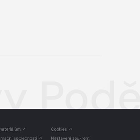
y Podě
materiálům
Cookies
rmační společnosti
Nastavení soukromí