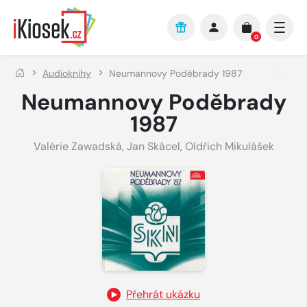
Přejít na hlavní obsah
0
Audioknihy
Neumannovy Poděbrady 1987
Neumannovy Poděbrady
1987
Valérie Zawadská
,
Jan Skácel
,
Oldřich Mikulášek
Přehrát ukázku