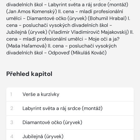
divadelních škol - Labyrint světa a ráj srdce (montáž)
(Jan Amos Komenský) II. cena - mladí profesionální
umělci - Diamantové očko (úryvek) (Bohumil Hrabal) I.
cena - posluchači vysokých divadelních škol -
Jubilejná (úryvek) (Vladimir Vladimirovič Majakovskij) II.
cena - mladí profesionální umělci - Moje oči a ja?
(Maša Haľamová) II. cena - posluchači vysokých
divadelních škol - Odpoveď (Mikuláš Kováč)
Přehled kapitol
1
Verše a kurzivky
2
Labyrint světa a ráj srdce (montáž)
3
Diamantové očko (úryvek)
4
Jubilejná (úryvek)