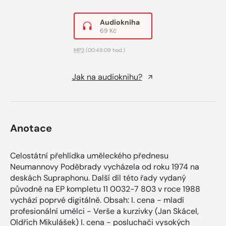
Audiokniha
69 Kč
MP3
(00:48:09 hod.)
Jak na audioknihu?
Anotace
Celostátní přehlídka uměleckého přednesu
Neumannovy Poděbrady vycházela od roku 1974 na
deskách Supraphonu. Další díl této řady vydaný
původně na EP kompletu 11 0032-7 803 v roce 1988
vychází poprvé digitálně. Obsah: I. cena - mladí
profesionální umělci - Verše a kurzivky (Jan Skácel,
Oldřich Mikulášek) I. cena - posluchači vysokých