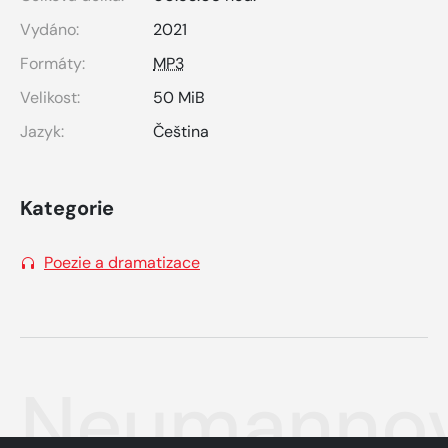
Vydáno:
2021
Formáty:
MP3
Velikost:
50 MiB
Jazyk:
Čeština
Kategorie
Poezie a dramatizace
Neumannov