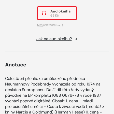
Audiokniha
69 Kč
MP3
(00:53:08 hod.)
Jak na audioknihu?
Anotace
Celostátní přehlídka uměleckého přednesu
Neumannovy Poděbrady vycházela od roku 1974 na
deskách Supraphonu. Další díl této řady vydaný
původně na EP kompletu 1088 0676-78 v roce 1987
vychází poprvé digitálně. Obsah: I. cena - mladí
profesionální umělci - Cesta k živoucí vodě (montáž z
knihy Narcis a Goldmund) (Herman Hesse) II. cena -