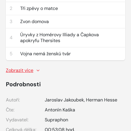
2
Tři zpěvy o matce
3
Zvon domova
Úryvky z Homérovy Illiady a Čapkova
4
apokryfu Thersites
5
Vojna nemá ženskú tvár
Zobrazit více
Podrobnosti
Autoři:
Jaroslav Jakoubek
,
Herman Hesse
Čte:
Antonín Kaška
Vydavatel:
Supraphon
Celková délka:
00:53:08 hod.