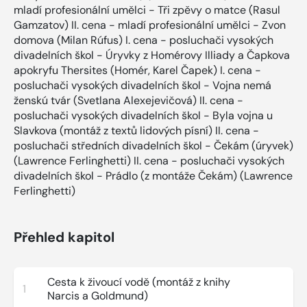
mladí profesionální umělci - Tři zpěvy o matce (Rasul
Gamzatov) II. cena - mladí profesionální umělci - Zvon
domova (Milan Rúfus) I. cena - posluchači vysokých
divadelních škol - Úryvky z Homérovy Illiady a Čapkova
apokryfu Thersites (Homér, Karel Čapek) I. cena -
posluchači vysokých divadelních škol - Vojna nemá
ženskú tvár (Svetlana Alexejevičová) II. cena -
posluchači vysokých divadelních škol - Byla vojna u
Slavkova (montáž z textů lidových písní) II. cena -
posluchači středních divadelních škol - Čekám (úryvek)
(Lawrence Ferlinghetti) II. cena - posluchači vysokých
divadelních škol - Prádlo (z montáže Čekám) (Lawrence
Ferlinghetti)
Přehled kapitol
Cesta k živoucí vodě (montáž z knihy
1
Narcis a Goldmund)