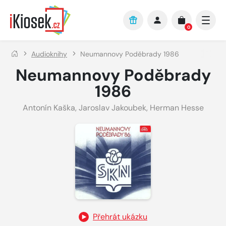
Přejít na hlavní obsah
0
Audioknihy
Neumannovy Poděbrady 1986
Neumannovy Poděbrady
1986
Antonín Kaška
,
Jaroslav Jakoubek
,
Herman Hesse
Přehrát ukázku