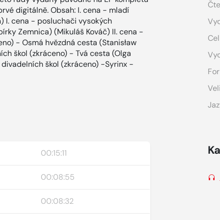
Čte
vé digitálně. Obsah: I. cena - mladí
n) I. cena - posluchači vysokých
Vyd
írky Zemnica) (Mikuláš Kováč) II. cena -
Cel
ceno) - Osmá hvězdná cesta (Stanisław
ích škol (zkráceno) - Tvá cesta (Olga
Vy
 divadelních škol (zkráceno) -Syrinx -
For
Vel
Jaz
Ka
00:15:11
00:08:55
00:08:32