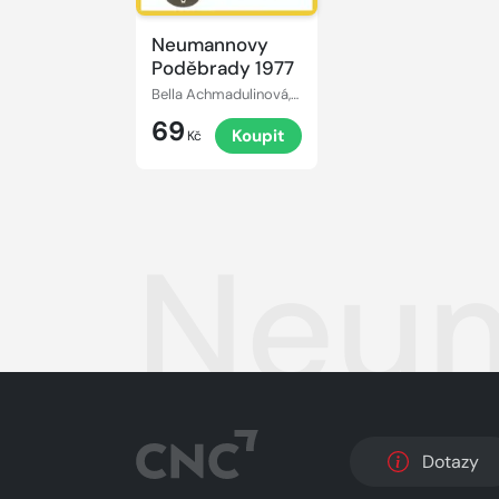
Neumannovy
Poděbrady 1977
Bella Achmadulinová, Anna Andrejevna Achmatovová, Fazu Alijevová, Alexandr Błok, Jurij Bondarev, Marina Cvetajeva, Hana Čiháková, Ilja Erenburg, Eduardas Mieželaitis, Robert Ivanovič Rožděstvenskij, Vasilij Šukšin
69
Koupit
Kč
Neum
Dotazy