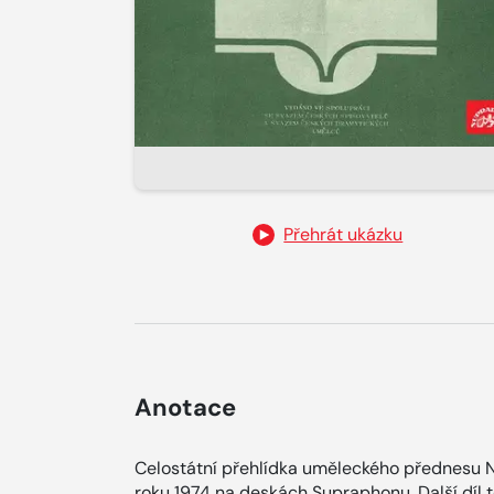
Přehrát ukázku
Anotace
Celostátní přehlídka uměleckého přednesu
roku 1974 na deskách Supraphonu. Další díl