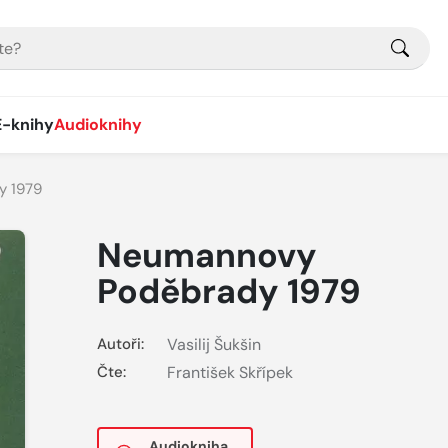
E-knihy
Audioknihy
y 1979
Neumannovy
Poděbrady 1979
Autoři:
Vasilij Šukšin
Čte:
František Skřípek
Audiokniha