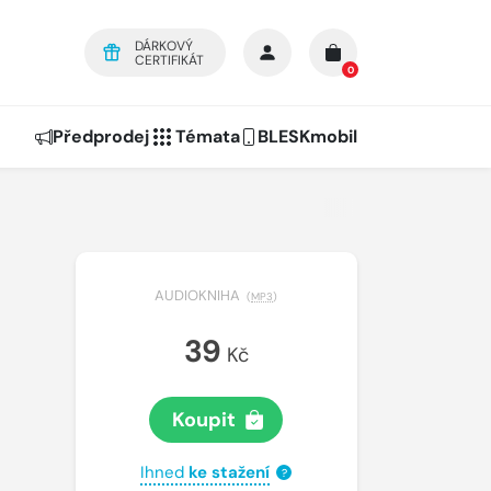
DÁRKOVÝ
CERTIFIKÁT
0
Předprodej
Témata
BLESKmobil
AUDIOKNIHA
(
MP3
)
39
Kč
Koupit
Ihned
ke stažení
?