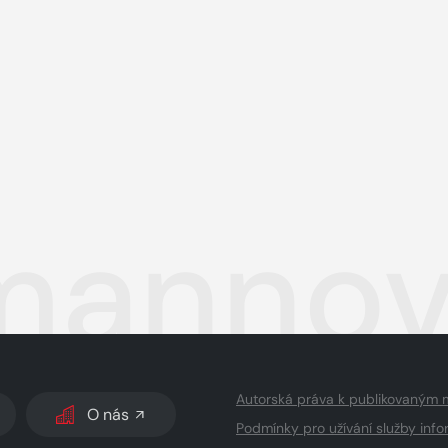
annov
Autorská práva k publikovaným 
O nás
Podmínky pro užívání služby info