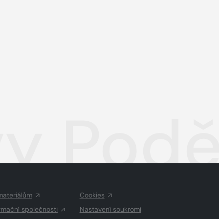
y Podě
materiálům
Cookies
rmační společnosti
Nastavení soukromí