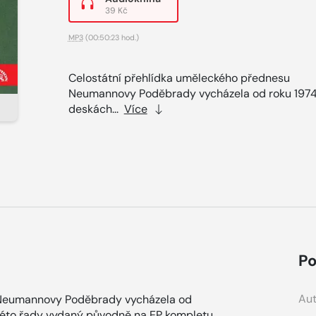
39 Kč
MP3
(00:50:23 hod.)
Celostátní přehlídka uměleckého přednesu
Neumannovy Poděbrady vycházela od roku 1974
deskách...
Více
Po
Aut
 Neumannovy Poděbrady vycházela od
 této řady vydaný původně na EP kompletu