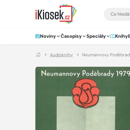
Přejít na hlavní obsah
VYHLEDÁVÁNÍ
Hlavní navigace
Noviny
Časopisy
Speciály
Knihy
Audioknihy
Neumannovy Poděbrad