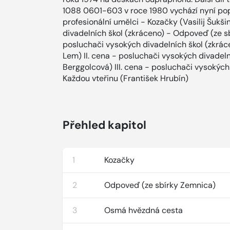
1088 0601-603 v roce 1980 vychází nyní popr
profesionální umělci - Kozačky (Vasilij Šukši
divadelních škol (zkráceno) - Odpoveď (ze sb
posluchači vysokých divadelních škol (zkrá
Lem) II. cena - posluchači vysokých divadeln
Berggolcová) III. cena - posluchači vysokých
Každou vteřinu (František Hrubín)
Přehled kapitol
1
Kozačky
2
Odpoveď (ze sbírky Zemnica)
3
Osmá hvězdná cesta