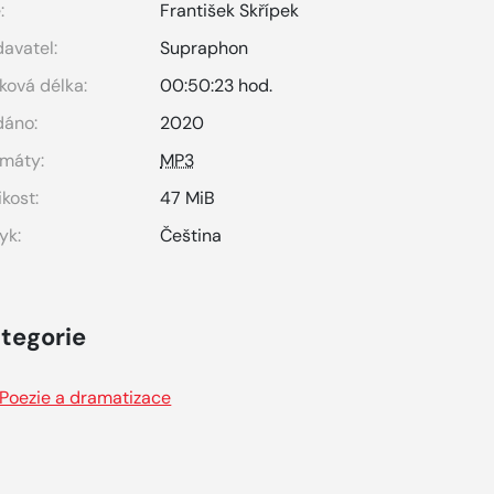
:
František Skřípek
avatel:
Supraphon
ková délka:
00:50:23 hod.
dáno:
2020
máty:
MP3
ikost:
47 MiB
yk:
Čeština
tegorie
Poezie a dramatizace