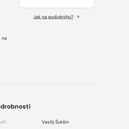
Jak na audioknihu?
 na
drobnosti
oři:
Vasilij Šukšin