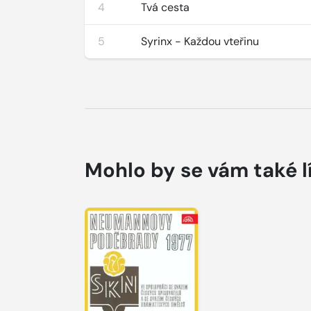
4
Tvá cesta
5
Syrinx - Každou vteřinu
Mohlo by se vám také l