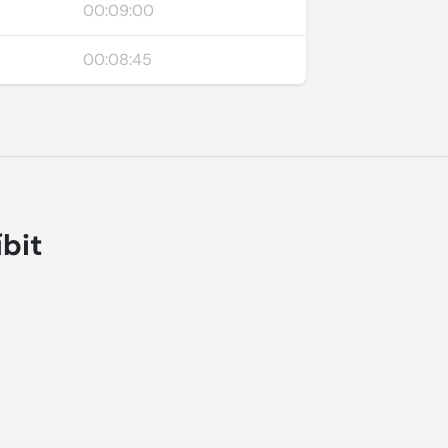
00:09:00
00:08:45
íbit