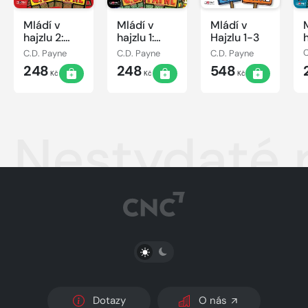
Mládí v
Mládí v
Mládí v
hajzlu 2:
hajzlu 1:
Hajzlu 1-3
h
Mladík v
Mladík v
C.D. Payne
C.D. Payne
C.D. Payne
C
okovech
odboji
248
248
548
Kč
Kč
Kč
Nestydaté 
PŘEPNOUT SVĚTLÝ/TMAVÝ REŽIM
Dotazy
O nás