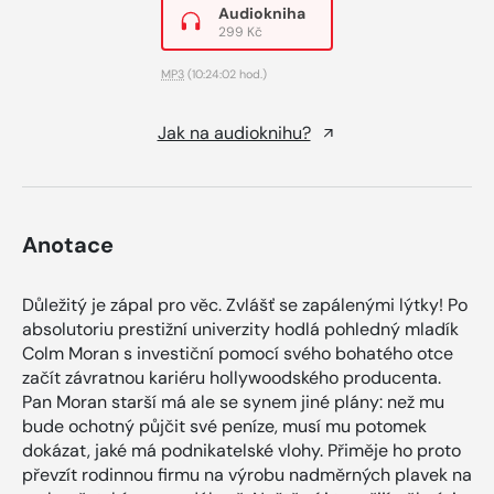
Audiokniha
299 Kč
MP3
(10:24:02 hod.)
Jak na audioknihu?
Anotace
Důležitý je zápal pro věc. Zvlášť se zapálenými lýtky! Po
absolutoriu prestižní univerzity hodlá pohledný mladík
Colm Moran s investiční pomocí svého bohatého otce
začít závratnou kariéru hollywoodského producenta.
Pan Moran starší má ale se synem jiné plány: než mu
bude ochotný půjčit své peníze, musí mu potomek
dokázat, jaké má podnikatelské vlohy. Přiměje ho proto
převzít rodinnou firmu na výrobu nadměrných plavek na