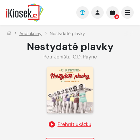
Přejít na hlavní obsah
0
Audioknihy
Nestydaté plavky
Nestydaté plavky
Petr Jeništa
,
C.D. Payne
Přehrát ukázku