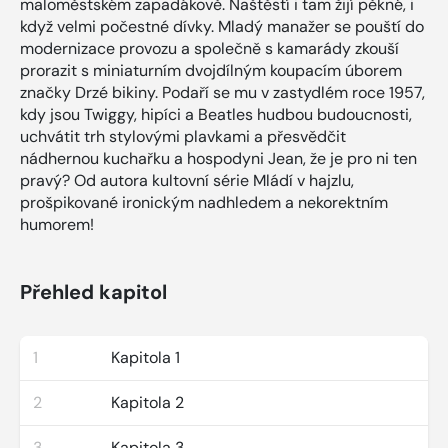
maloměstském zapadákově. Naštěstí i tam žijí pěkné, i
když velmi počestné dívky. Mladý manažer se pouští do
modernizace provozu a společně s kamarády zkouší
prorazit s miniaturním dvojdílným koupacím úborem
značky Drzé bikiny. Podaří se mu v zastydlém roce 1957,
kdy jsou Twiggy, hipíci a Beatles hudbou budoucnosti,
uchvátit trh stylovými plavkami a přesvědčit
nádhernou kuchařku a hospodyni Jean, že je pro ni ten
pravý? Od autora kultovní série Mládí v hajzlu,
prošpikované ironickým nadhledem a nekorektním
humorem!
Přehled kapitol
1
Kapitola 1
2
Kapitola 2
3
Kapitola 3