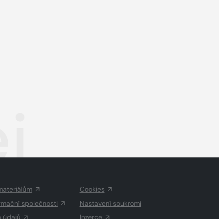
j
materiálům
Cookies
rmační společnosti
Nastavení soukromí
h údajů
Inzerce