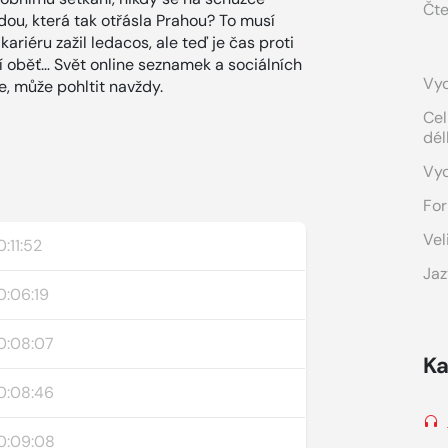
Čte
ždou, která tak otřásla Prahou? To musí
 kariéru zažil ledacos, ale teď je čas proti
lší oběť… Svět online seznamek a sociálních
Vyd
de, může pohltit navždy.
Cel
dél
Vy
For
Vel
:11:52
Jaz
0:06:19
0:08:07
Ka
0:08:46
0:09:08