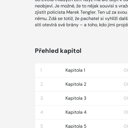
neobjeví. Je možné, že to nějak souvisí s vra
zjistit policista Marek Tengler. Ten už za svou
němu. Zdá se totiž, že pachatel si vyhlíží da
sítí otevírá své brány – a toho, kdo jimi proj
Přehled kapitol
1
Kapitola 1
00
2
Kapitola 2
0
3
Kapitola 3
0
4
Kapitola 4
0
5
Kapitola 5
0