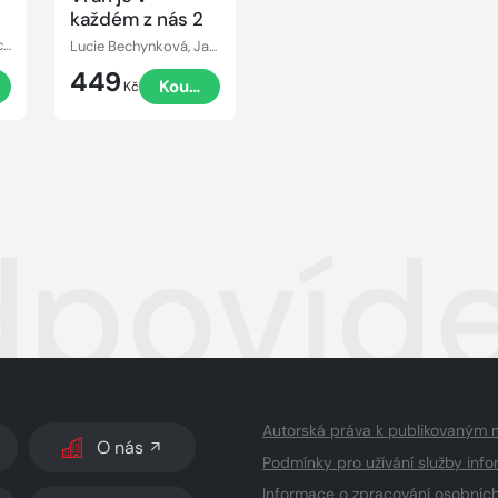
každém z nás 2
Jan Štoček, Lucie Bechynková
Lucie Bechynková, Jan Štoček
449
t
Koupit
Kč
povíde
Autorská práva k publikovaným 
O nás
Podmínky pro užívání služby info
Informace o zpracování osobníc