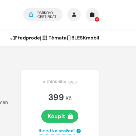
DÁRKOVÝ
CERTIFIKÁT
0
Předprodej
Témata
BLESKmobil
AUDIOKNIHA
(
MP3
)
399
Kč
man
Koupit
Ihned
ke stažení
?