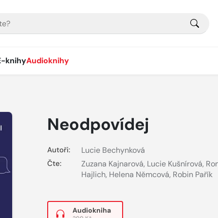
E-knihy
Audioknihy
Neodpovídej
Autoři:
Lucie Bechynková
Čte:
Zuzana Kajnarová
,
Lucie Kušnírová
,
Ro
Hajlich
,
Helena Němcová
,
Robin Pařík
Audiokniha