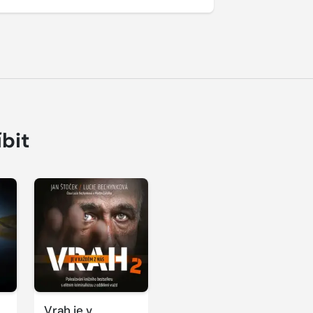
íbit
Vrah je v