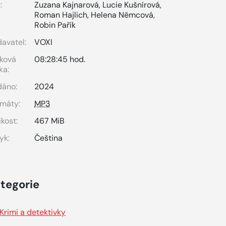
:
Zuzana Kajnarová
,
Lucie Kušnírová
,
Roman Hajlich
,
Helena Němcová
,
Robin Pařík
avatel:
VOXI
ková
08:28:45 hod.
ka:
dáno:
2024
máty:
MP3
ikost:
467 MiB
yk:
Čeština
tegorie
Krimi a detektivky