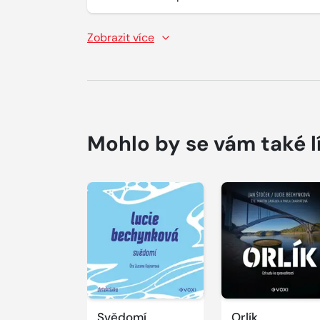
Zobrazit více
Mohlo by se vám také l
Přehrát
Přehrát
ukázku
ukázku
Svědomí
Orlík