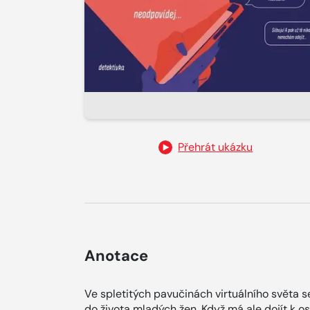
Přehrát ukázku
Anotace
Ve spletitých pavučinách virtuálního světa s
do života mladých žen. Když má ale dojít k o