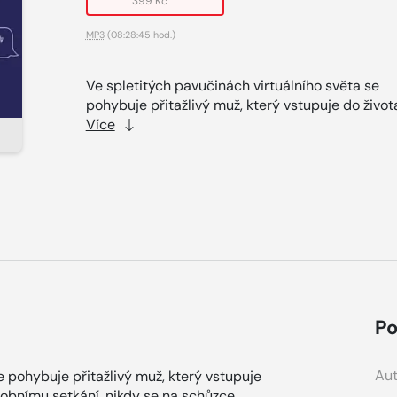
399 Kč
MP3
(08:28:45 hod.)
Ve spletitých pavučinách virtuálního světa se
pohybuje přitažlivý muž, který vstupuje do života
Více
Po
Aut
e pohybuje přitažlivý muž, který vstupuje
sobnímu setkání, nikdy se na schůzce