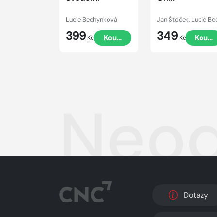
Lucie Bechynková
399
349
Koupit
Koupi
Kč
Kč
Neod
Dotazy