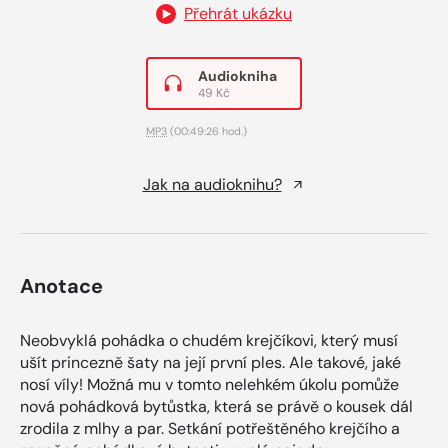
Přehrát ukázku
Audiokniha
49 Kč
MP3
(00:49:26 hod.)
Jak na audioknihu?
Anotace
Neobvyklá pohádka o chudém krejčíkovi, který musí
ušít princezně šaty na její první ples. Ale takové, jaké
nosí víly! Možná mu v tomto nelehkém úkolu pomůže
nová pohádková bytůstka, která se právě o kousek dál
zrodila z mlhy a par. Setkání potřeštěného krejčího a