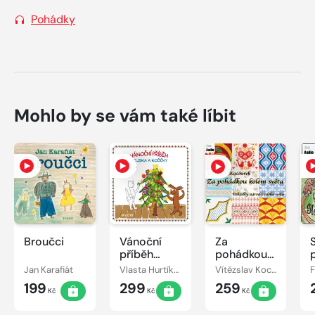
Pohádky
Mohlo by se vám také líbit
Broučci
Vánoční
Za
příběh
pohádkou
pejska a
kolem
Jan Karafiát
Vlasta Hurtíková
Vítězslav Kocourek
kočičky
světa
199
299
259
Kč
Kč
Kč