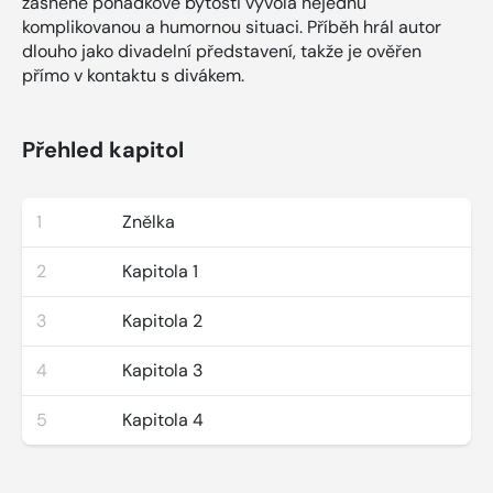
zasněné pohádkové bytosti vyvolá nejednu
komplikovanou a humornou situaci. Příběh hrál autor
dlouho jako divadelní představení, takže je ověřen
přímo v kontaktu s divákem.
Přehled kapitol
1
Znělka
2
Kapitola 1
3
Kapitola 2
4
Kapitola 3
5
Kapitola 4