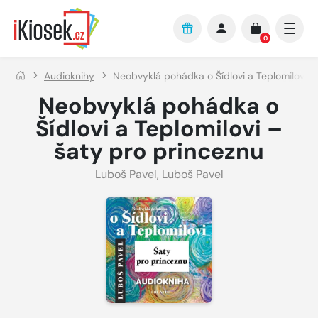
Přejít na hlavní obsah
0
Audioknihy
Neobvyklá pohádka o Šídlovi a Teplomilovi –
Neobvyklá pohádka o
Šídlovi a Teplomilovi –
šaty pro princeznu
Luboš Pavel
,
Luboš Pavel