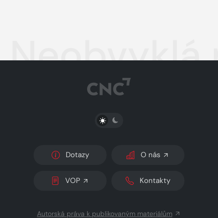
Neobvyklá p
PŘEPNOUT SVĚTLÝ/TMAVÝ REŽIM
Dotazy
O nás
VOP
Kontakty
Autorská práva k publikovaným materiálům