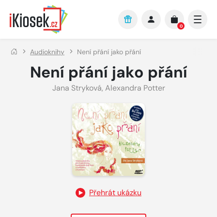
Přejít na hlavní obsah
0
Audioknihy
Není přání jako přání
Není přání jako přání
Jana Stryková
,
Alexandra Potter
Přehrát ukázku