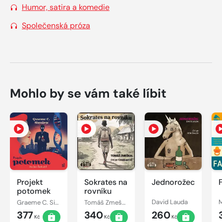
Humor, satira a komedie
Společenská próza
Mohlo by se vám také líbit
Projekt
Sokrates na
Jednorožec
potomek
rovníku
Graeme C. Simsion
Tomáš Zmeškal
David Lauda
377
340
260
Kč
Kč
Kč