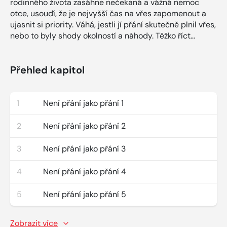
rodinného života zasáhne nečekaná a vážná nemoc
otce, usoudí, že je nejvyšší čas na vřes zapomenout a
ujasnit si priority. Váhá, jestli jí přání skutečně plnil vřes,
nebo to byly shody okolností a náhody. Těžko říct…
Přehled kapitol
1
Není přání jako přání 1
2
Není přání jako přání 2
3
Není přání jako přání 3
4
Není přání jako přání 4
5
Není přání jako přání 5
Zobrazit více