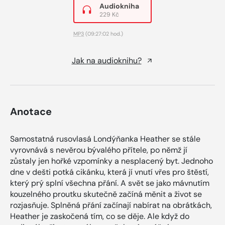
Audiokniha
229 Kč
MP3
(09:27:02 hod.)
Jak na audioknihu?
Anotace
Samostatná rusovlasá Londýňanka Heather se stále
vyrovnává s nevěrou bývalého přítele, po němž jí
zůstaly jen hořké vzpomínky a nesplacený byt. Jednoho
dne v dešti potká cikánku, která jí vnutí vřes pro štěstí,
který prý splní všechna přání. A svět se jako mávnutím
kouzelného proutku skutečně začíná měnit a život se
rozjasňuje. Splněná přání začínají nabírat na obrátkách,
Heather je zaskočená tím, co se děje. Ale když do