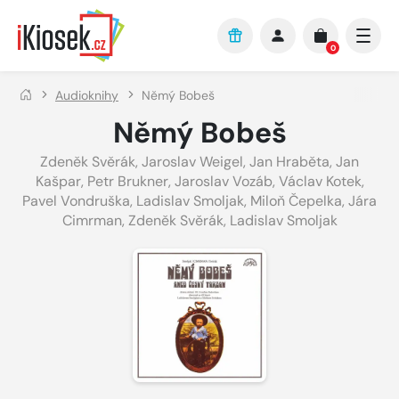
Přejít na hlavní obsah
0
Audioknihy
Němý Bobeš
Němý Bobeš
Zdeněk Svěrák
,
Jaroslav Weigel
,
Jan Hraběta
,
Jan
Kašpar
,
Petr Brukner
,
Jaroslav Vozáb
,
Václav Kotek
,
Pavel Vondruška
,
Ladislav Smoljak
,
Miloň Čepelka
,
Jára
Cimrman
,
Zdeněk Svěrák
,
Ladislav Smoljak