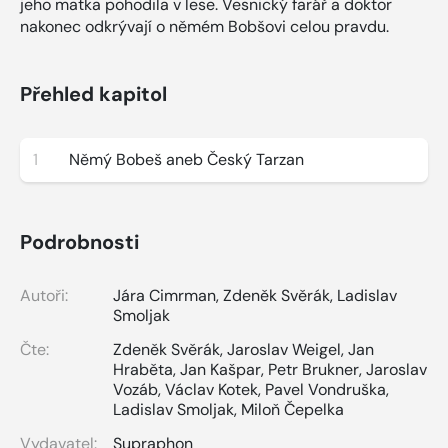
jeho matka pohodila v lese. Vesnický farář a doktor
nakonec odkrývají o němém Bobšovi celou pravdu.
Přehled kapitol
1
Němý Bobeš aneb Český Tarzan
Podrobnosti
Autoři:
Jára Cimrman
,
Zdeněk Svěrák
,
Ladislav
Smoljak
Čte:
Zdeněk Svěrák
,
Jaroslav Weigel
,
Jan
Hraběta
,
Jan Kašpar
,
Petr Brukner
,
Jaroslav
Vozáb
,
Václav Kotek
,
Pavel Vondruška
,
Ladislav Smoljak
,
Miloň Čepelka
Vydavatel:
Supraphon