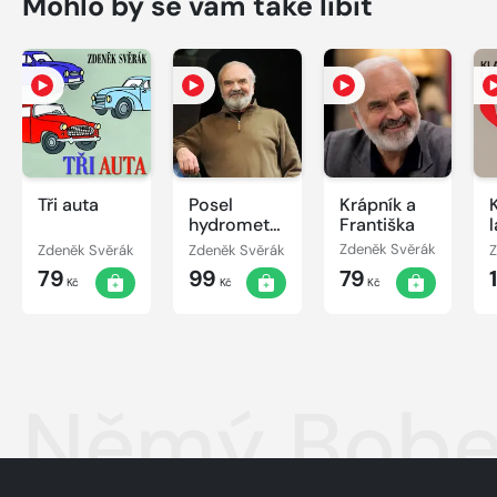
Mohlo by se vám také líbit
Tři auta
Posel
Krápník a
hydrometeorologického
Františka
ústavu
Zdeněk Svěrák
Zdeněk Svěrák
Zdeněk Svěrák
Z
79
99
79
Kč
Kč
Kč
Němý Bobe