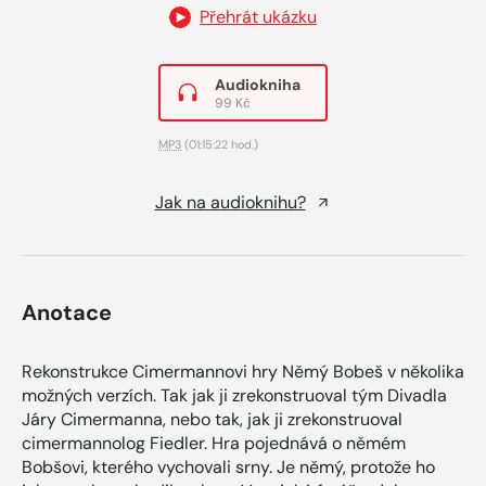
Přehrát ukázku
Audiokniha
99 Kč
MP3
(01:15:22 hod.)
Jak na audioknihu?
Anotace
Rekonstrukce Cimermannovi hry Němý Bobeš v několika
možných verzích. Tak jak ji zrekonstruoval tým Divadla
Járy Cimermanna, nebo tak, jak ji zrekonstruoval
cimermannolog Fiedler. Hra pojednává o němém
Bobšovi, kterého vychovali srny. Je němý, protože ho