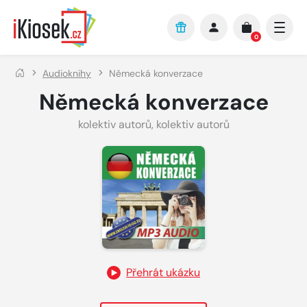
Přejít na hlavní obsah
0
Audioknihy
Německá konverzace
Německá konverzace
kolektiv autorů
,
kolektiv autorů
Přehrát ukázku