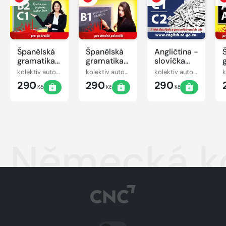
Španělská
Španělská
Angličtina -
gramatika
gramatika
slovíčka
B2, C1
B1
pro
kolektiv autorů
kolektiv autorů
kolektiv autorů
pokročilé
290
290
290
C1-C2
Kč
Kč
Kč
Německá k
PŘEPNOUT SVĚTLÝ/TMAVÝ REŽIM