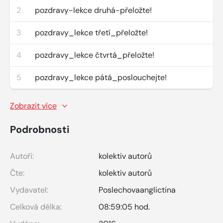
2
pozdravy-lekce druhá-přeložte!
3
pozdravy_lekce třetí_přeložte!
4
pozdravy_lekce čtvrtá_přeložte!
5
pozdravy_lekce pátá_poslouchejte!
Zobrazit více
Podrobnosti
Autoři:
kolektiv autorů
Čte:
kolektiv autorů
Vydavatel:
Poslechovaanglictina
Celková délka:
08:59:05 hod.