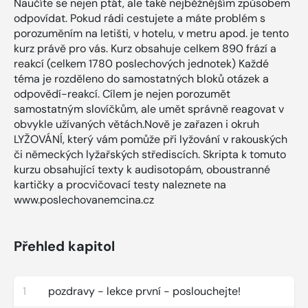
Naučíte se nejen ptát, ale také nejběžnějším způsobem
odpovídat. Pokud rádi cestujete a máte problém s
porozuměním na letišti, v hotelu, v metru apod. je tento
kurz právě pro vás. Kurz obsahuje celkem 890 frází a
reakcí (celkem 1780 poslechových jednotek) Každé
téma je rozděleno do samostatných bloků otázek a
odpovědí-reakcí. Cílem je nejen porozumět
samostatným slovíčkům, ale umět správně reagovat v
obvykle užívaných větách.Nově je zařazen i okruh
LYŽOVÁNÍ, který vám pomůže při lyžování v rakouských
či německých lyžařských střediscích. Skripta k tomuto
kurzu obsahující texty k audisotopám, oboustranné
kartičky a procvičovací testy naleznete na
www.poslechovanemcina.cz
Přehled kapitol
1
pozdravy - lekce první - poslouchejte!