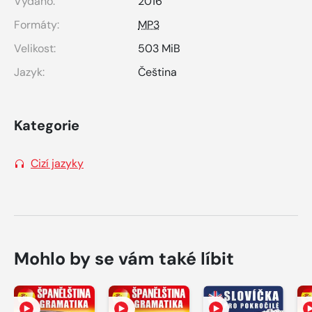
Vydáno:
2016
Formáty:
MP3
Velikost:
503 MiB
Jazyk:
Čeština
Kategorie
Cizí jazyky
Mohlo by se vám také líbit