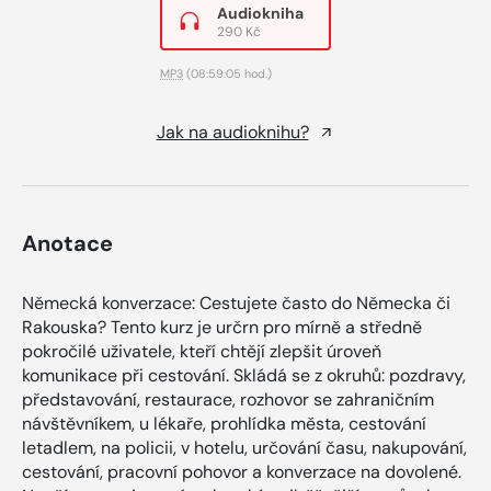
Audiokniha
290 Kč
MP3
(08:59:05 hod.)
Jak na audioknihu?
Anotace
Německá konverzace: Cestujete často do Německa či
Rakouska? Tento kurz je určrn pro mírně a středně
pokročilé uživatele, kteří chtějí zlepšit úroveň
komunikace při cestování. Skládá se z okruhů: pozdravy,
představování, restaurace, rozhovor se zahraničním
návštěvníkem, u lékaře, prohlídka města, cestování
letadlem, na policii, v hotelu, určování času, nakupování,
cestování, pracovní pohovor a konverzace na dovolené.