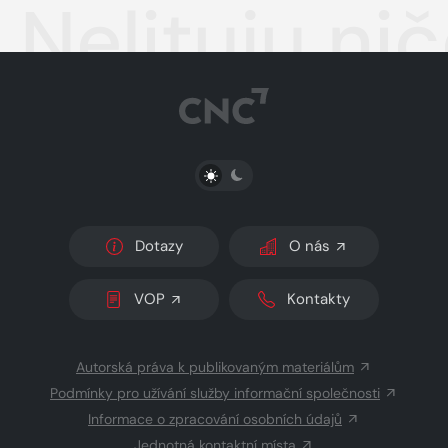
Nelituju ni
PŘEPNOUT SVĚTLÝ/TMAVÝ REŽIM
Dotazy
O nás
VOP
Kontakty
Autorská práva k publikovaným materiálům
Podmínky pro užívání služby informační společnosti
Informace o zpracování osobních údajů
Jednotná kontaktní místa