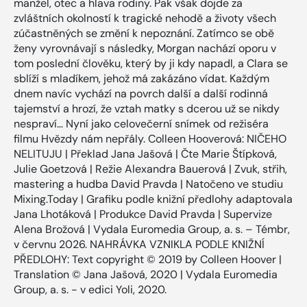
manžel, otec a hlava rodiny. Pak však dojde za
zvláštních okolností k tragické nehodě a životy všech
zúčastněných se změní k nepoznání. Zatímco se obě
ženy vyrovnávají s následky, Morgan nachází oporu v
tom poslední člověku, který by ji kdy napadl, a Clara se
sblíží s mladíkem, jehož má zakázáno vídat. Každým
dnem navíc vychází na povrch další a další rodinná
tajemství a hrozí, že vztah matky s dcerou už se nikdy
nespraví… Nyní jako celovečerní snímek od režiséra
filmu Hvězdy nám nepřály. Colleen Hooverová: NIČEHO
NELITUJU | Překlad Jana Jašová | Čte Marie Štípková,
Julie Goetzová | Režie Alexandra Bauerová | Zvuk, střih,
mastering a hudba David Pravda | Natočeno ve studiu
Mixing.Today | Grafiku podle knižní předlohy adaptovala
Jana Lhotáková | Produkce David Pravda | Supervize
Alena Brožová | Vydala Euromedia Group, a. s. – Témbr,
v červnu 2026. NAHRÁVKA VZNIKLA PODLE KNIŽNÍ
PŘEDLOHY: Text copyright © 2019 by Colleen Hoover |
Translation © Jana Jašová, 2020 | Vydala Euromedia
Group, a. s. - v edici Yoli, 2020.