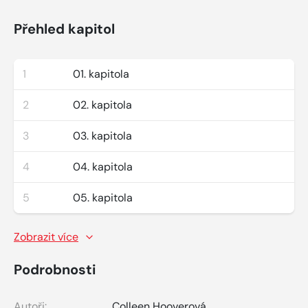
Přehled kapitol
1
01. kapitola
2
02. kapitola
3
03. kapitola
4
04. kapitola
5
05. kapitola
Zobrazit více
Podrobnosti
Autoři:
Colleen Hooverová