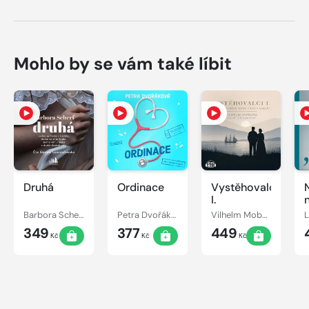
Mohlo by se vám také líbit
Druhá
Ordinace
Vystěhovalci
I.
Barbora Scherf
Petra Dvořáková
Vilhelm Moberg
349
377
449
Kč
Kč
Kč