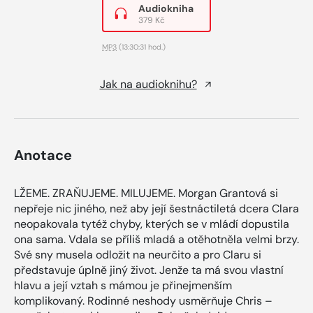
Audiokniha
379 Kč
MP3
(13:30:31 hod.)
Jak na audioknihu?
Anotace
LŽEME. ZRAŇUJEME. MILUJEME. Morgan Grantová si
nepřeje nic jiného, než aby její šestnáctiletá dcera Clara
neopakovala tytéž chyby, kterých se v mládí dopustila
ona sama. Vdala se příliš mladá a otěhotněla velmi brzy.
Své sny musela odložit na neurčito a pro Claru si
představuje úplně jiný život. Jenže ta má svou vlastní
hlavu a její vztah s mámou je přinejmenším
komplikovaný. Rodinné neshody usměrňuje Chris –