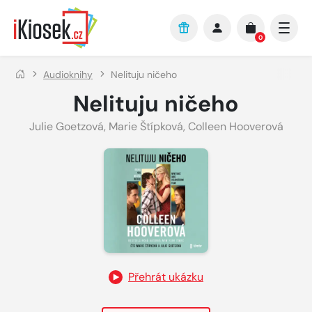
Přejít na hlavní obsah
0
Audioknihy
Nelituju ničeho
Nelituju ničeho
Julie Goetzová
,
Marie Štípková
,
Colleen Hooverová
Přehrát ukázku