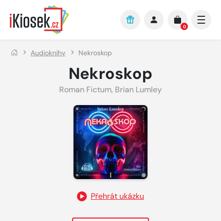
Přejít na hlavní obsah
0
Audioknihy
Nekroskop
Nekroskop
Roman Fictum
,
Brian Lumley
Přehrát ukázku