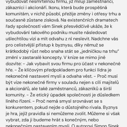
vybudovat nesmrtelnou firmu, již milují zaměstnanci,
zákazníci i akcionáři. Ikonu, která bude prospěšná
komunitám, v nichž působí, přežije změny i otřesy trhu a
současně zůstane zisková. Na existenčních dramatech
řady společností vám Sinek přesvědčivě ukáže, že k
vybudování takového podniku musíte následovat
ušlechtilou vizi a mít odvahu z ní neslevit. Nadchne vás
pro celistvější přístup k byznysu, díky němuž se
krátkodobý růst nebo snaha stát se „jedničkou na trhu“
změní v zastaralé koncepty. V knize se mimo jiné
dozvíte: - Jak vybavit svou firmu pro účast v nekonečné
hře. - Že klíčovým předpokladem pro funkci lídra je
nekonečné nastavení mysli a odvaha vést. - Proč musí
být vize nekonečné firmy v souladu nejen s cíli majitelů
a akcionářů, ale také zaměstnanců, zákazníků a širší
komunity. - Že etický úpadek společnosti je důsledkem
líného řízení. - Proč nemá smysl srovnávat se s
konkurentem, pokud nejde o důstojného rivala. Byznys
je hra, jejíž pravidla si nemůžeme zvolit. Můžeme si však
vybrat, zda ji budeme hrát s konečným, nebo
nekonečným nastavením mysli. O autorovi Simon Sinek