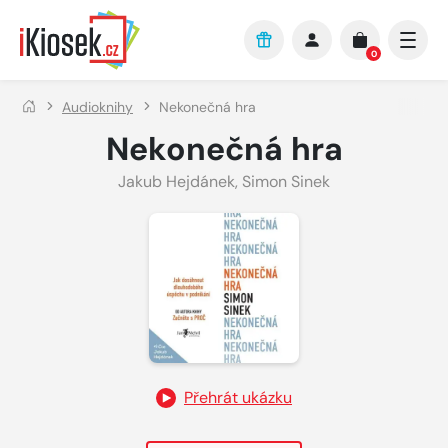
Přejít na hlavní obsah
0
Audioknihy
Nekonečná hra
Nekonečná hra
Jakub Hejdánek
,
Simon Sinek
Přehrát ukázku