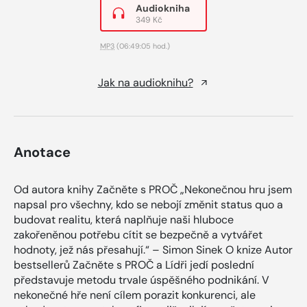
Audiokniha
349 Kč
MP3
(06:49:05 hod.)
Jak na audioknihu?
Anotace
Od autora knihy Začněte s PROČ „Nekonečnou hru jsem
napsal pro všechny, kdo se nebojí změnit status quo a
budovat realitu, která naplňuje naši hluboce
zakořeněnou potřebu cítit se bezpečně a vytvářet
hodnoty, jež nás přesahují.“ – Simon Sinek O knize Autor
bestsellerů Začněte s PROČ a Lídři jedí poslední
představuje metodu trvale úspěšného podnikání. V
nekonečné hře není cílem porazit konkurenci, ale