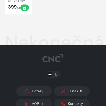
Simon Sinek
399
Kč
Nekonečná
PŘEPNOUT SVĚTLÝ/TMAVÝ REŽIM
Dotazy
O nás
VOP
Kontakty