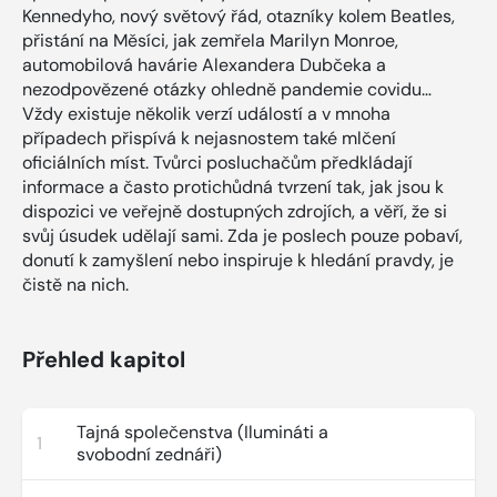
Kennedyho, nový světový řád, otazníky kolem Beatles,
přistání na Měsíci, jak zemřela Marilyn Monroe,
automobilová havárie Alexandera Dubčeka a
nezodpovězené otázky ohledně pandemie covidu…
Vždy existuje několik verzí událostí a v mnoha
případech přispívá k nejasnostem také mlčení
oficiálních míst. Tvůrci posluchačům předkládají
informace a často protichůdná tvrzení tak, jak jsou k
dispozici ve veřejně dostupných zdrojích, a věří, že si
svůj úsudek udělají sami. Zda je poslech pouze pobaví,
donutí k zamyšlení nebo inspiruje k hledání pravdy, je
čistě na nich.
Přehled kapitol
Tajná společenstva (Ilumináti a
1
svobodní zednáři)