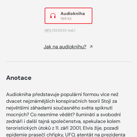
Audiokniha
199 Kč
MP3
(02:03:55 hod.)
Jak na audioknihu?
Anotace
Audiokniha představuje populární formou více než
dvacet nejznámějších konspiračních teorií Stojí za
největšími záhadami současného světa spiknutí
mocných? Co nesmíme vědět? Ilumináti a svobodní
zednáři i další tajná společenstva, spekulace kolem
teroristických útoků z 11. září 2001, Elvis žije, pozadí
epidemie prasečí chřipky, UFO, atentát na prezidenta