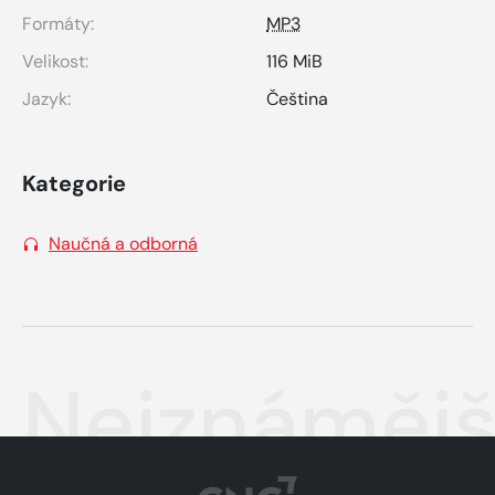
Formáty:
MP3
Velikost:
116 MiB
Jazyk:
Čeština
Kategorie
Naučná a odborná
Nejznámější