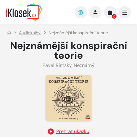
Přejít na hlavní obsah
0
Audioknihy
Nejznámější konspirační teorie
Nejznámější konspirační
teorie
Pavel Rímský
,
Neznámý
Přehrát ukázku