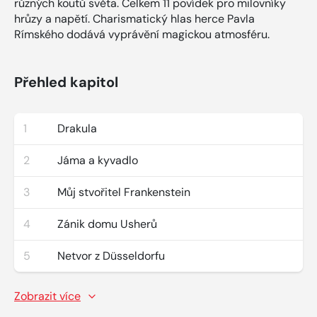
různých koutů světa. Celkem 11 povídek pro milovníky
hrůzy a napětí. Charismatický hlas herce Pavla
Rímského dodává vyprávění magickou atmosféru.
Přehled kapitol
1
Drakula
2
Jáma a kyvadlo
3
Můj stvořitel Frankenstein
4
Zánik domu Usherů
5
Netvor z Düsseldorfu
Zobrazit více