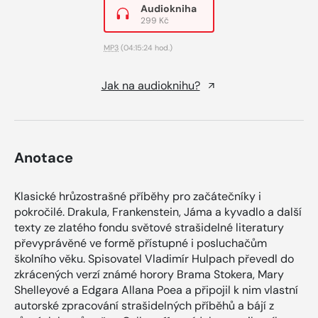
Audiokniha
299 Kč
MP3
(04:15:24 hod.)
Jak na audioknihu?
Anotace
Klasické hrůzostrašné příběhy pro začátečníky i
pokročilé. Drakula, Frankenstein, Jáma a kyvadlo a další
texty ze zlatého fondu světové strašidelné literatury
převyprávěné ve formě přístupné i posluchačům
školního věku. Spisovatel Vladimír Hulpach převedl do
zkrácených verzí známé horory Brama Stokera, Mary
Shelleyové a Edgara Allana Poea a připojil k nim vlastní
autorské zpracování strašidelných příběhů a bájí z