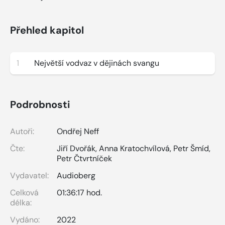
Přehled kapitol
1
Největší vodvaz v dějinách svangu
Podrobnosti
Autoři:
Ondřej Neff
Čte:
Jiří Dvořák
,
Anna Kratochvílová
,
Petr Šmíd
,
Petr Čtvrtníček
Vydavatel:
Audioberg
Celková
01:36:17 hod.
délka:
Vydáno:
2022