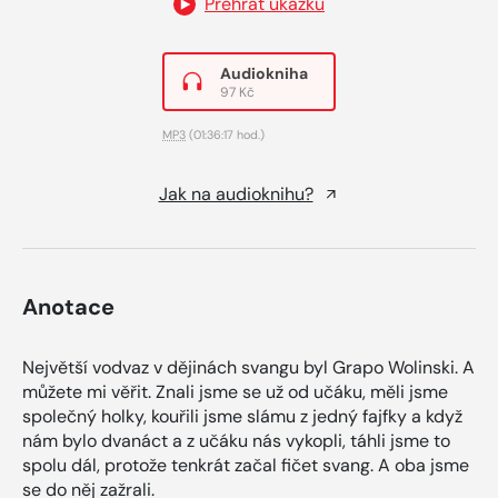
Přehrát ukázku
Audiokniha
97 Kč
MP3
(01:36:17 hod.)
Jak na audioknihu?
Anotace
Největší vodvaz v dějinách svangu byl Grapo Wolinski. A
můžete mi věřit. Znali jsme se už od učáku, měli jsme
společný holky, kouřili jsme slámu z jedný fajfky a když
nám bylo dvanáct a z učáku nás vykopli, táhli jsme to
spolu dál, protože tenkrát začal fičet svang. A oba jsme
se do něj zažrali.