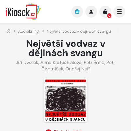
Přejít na hlavní obsah
0
Audioknihy
Největší vodvaz v dějinách svangu
Největší vodvaz v
dějinách svangu
Jiří Dvořák
,
Anna Kratochvílová
,
Petr Šmíd
,
Petr
Čtvrtníček
,
Ondřej Neff