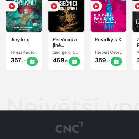
Jiný kraj
Písečníci a
Povídky s X
jiné
povídky
Tereza Kadečková, Tereza Matoušková
George R. R. Martin
Herbert George Wells
M
357
469
359
Kč
Kč
Kč
Největší vo