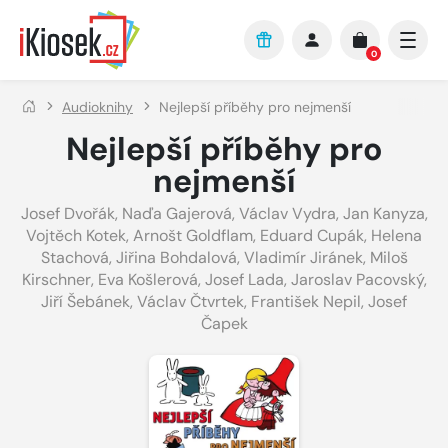
Přejít na hlavní obsah
0
Audioknihy
Nejlepší příběhy pro nejmenší
Nejlepší příběhy pro
nejmenší
Josef Dvořák
,
Naďa Gajerová
,
Václav Vydra
,
Jan Kanyza
,
Vojtěch Kotek
,
Arnošt Goldflam
,
Eduard Cupák
,
Helena
Stachová
,
Jiřina Bohdalová
,
Vladimír Jiránek
,
Miloš
Kirschner
,
Eva Košlerová
,
Josef Lada
,
Jaroslav Pacovský
,
Jiří Šebánek
,
Václav Čtvrtek
,
František Nepil
,
Josef
Čapek