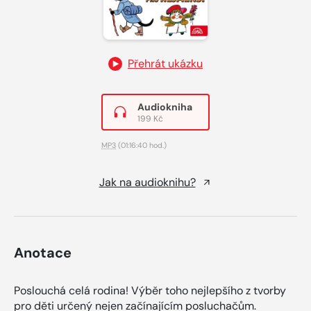
Přehrát ukázku
Audiokniha
199 Kč
MP3
(01:16:40 hod.)
Jak na audioknihu?
Anotace
Poslouchá celá rodina! Výběr toho nejlepšího z tvorby
pro děti určený nejen začínajícím posluchačům.