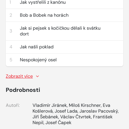
1
Jak vystřelili z kanónu
2
Bob a Bobek na horách
Jak si pejsek s kočičkou dělali k svátku
3
dort
4
Jak našli poklad
5
Nespokojený osel
Zobrazit více
Podrobnosti
Autoři:
Vladimír Jiránek
,
Miloš Kirschner
,
Eva
Košlerová
,
Josef Lada
,
Jaroslav Pacovský
,
Jiří Šebánek
,
Václav Čtvrtek
,
František
Nepil
,
Josef Čapek