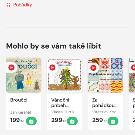
Pohádky
Mohlo by se vám také líbit
Broučci
Vánoční
Za
příběh
pohádkou
pejska a
kolem
Jan Karafiát
Vlasta Hurtíková
Vítězslav Kocourek
kočičky
světa
199
299
259
Kč
Kč
Kč