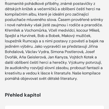
Rozmanité pohádkové příběhy, známé postavičky z
dětských knížek a večerníčků a oblíbení čeští herci na
kompilačním albu, které je ideální pro začínající
posluchače mluveného slova. Časem prověřené snímky
i nové nahrávky však jistě zaujmou i rodiče a prarodiče.
Křemílek a Vochomůrka, Včelí medvídci, kocour Mikeš,
Spejbl a Hurvínek, Bob a Bobek, Makový mužíček,
loupežník Rumcajs a s nimi postavy z pověstí a bajek na
jediném výběru. Jako vypravěči se představují Jiřina
Bohdalová, Václav Vydra, Simona Postlerová, Josef
Dvořák, Aňa Geislerová, Jan Kanyza, Vojtěch Kotek a
další oblíbení čeští herci a herečky. Výzkumy potvrzují,
že audioknihy rozvíjejí slovní zásobu, probouzí fantazii a
kreativitu a vedou k lásce k literatuře. Naše kompilace
pomáhá objevovat svět dětské literatury.
Přehled kapitol