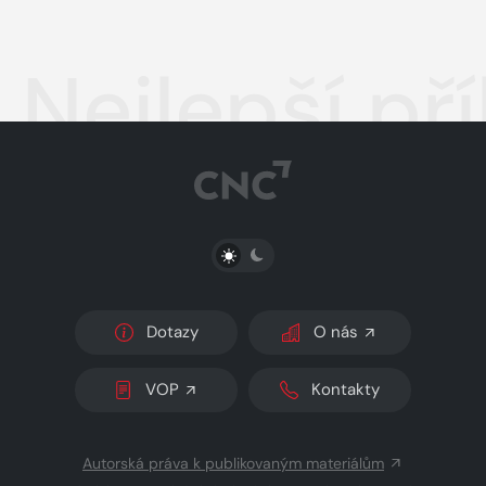
Nejlepší př
PŘEPNOUT SVĚTLÝ/TMAVÝ REŽIM
Dotazy
O nás
VOP
Kontakty
Autorská práva k publikovaným materiálům