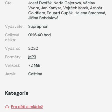
Čte:
Josef Dvořák
,
Naďa Gajerová
,
Václav
Vydra
,
Jan Kanyza
,
Vojtěch Kotek
,
Arnošt
Goldflam
,
Eduard Cupák
,
Helena Stachová
,
Jiřina Bohdalová
Vydavatel:
Supraphon
Celková
01:16:40 hod.
délka:
Vydáno:
2020
Formáty:
MP3
Velikost:
72 MiB
Jazyk:
Čeština
Kategorie
Pro děti a mládež