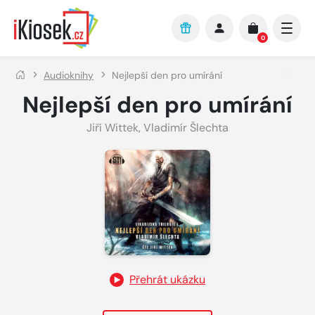
Přejít na hlavní obsah
0
Audioknihy
Nejlepší den pro umírání
Nejlepší den pro umírání
Jiří Wittek
,
Vladimír Šlechta
Přehrát ukázku