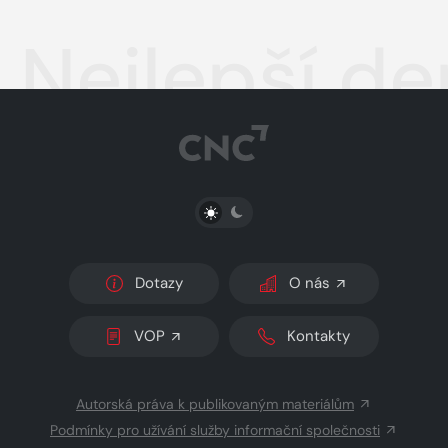
Nejlepší de
PŘEPNOUT SVĚTLÝ/TMAVÝ REŽIM
Dotazy
O nás
VOP
Kontakty
Autorská práva k publikovaným materiálům
Podmínky pro užívání služby informační společnosti