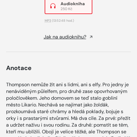
Audiokniha
250 Kč
MP3
(13:52:48 hod.)
Jak na audioknihu?
Anotace
Thompson nemůže žít ani s lidmi, ani s elfy. Pro jedny je
nenáviděným půlelfem, pro druhé zase opovrhovaným
poločlověkem. Jeho domovem se teď stalo gobliní
město Likario. Nechává se najímat jako žoldák,
prozkoumává staré chrámy a hledá poklady, bojuje s
orky i s prastarými stvůrami. Má dva cíle. Za prvé: přežít
a udržet naživu i svou rodinu. Za druhé: pomstít se těm,
kteří mu ublížili. Obojí je velice těžké, ale Thompson se