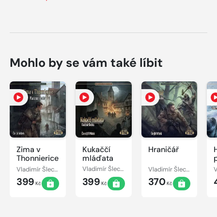
Mohlo by se vám také líbit
Zima v
Kukaččí
Hraničář
Thonnierice
mláďata
Vladimír Šlechta
Vladimír Šlechta
Vladimír Šlechta
399
399
370
Kč
Kč
Kč